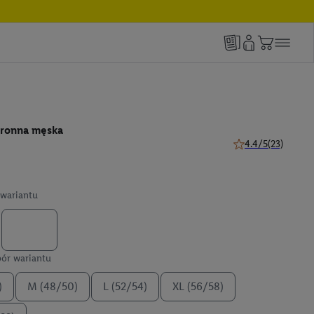
tronna męska
4.4/5
(23)
4.4 z 5 gwiazdek (2
wariantu
ór wariantu
)
M (48/50)
L (52/54)
XL (56/58)