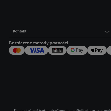
Lidl Plus, możemy równ
wymienionych partnerów
następnie wykorzystać 
użytkownika w usługach
my i jeden z innych pa
Kontakt
mail użytkownika w pos
Bezpieczne metody płatności
Użytkownik upoważnia r
usługach Lidl. Utiq naj
tak, Utiq udostępni adre
numeru referencyjnego 
wykorzystany do rozpozn
szczególności technol
obsługiwanych przez po
korzystanie z technol
("consenthub")
lub popr
cyfrowego" w opcjach ro
Title
polityce prywatności U
Kim jesteśmy?
Metryczka
Compliance
Polityka prywatnoś