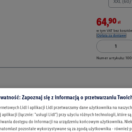
XXL (60/
64,90zł
w tym VAT bez kosztów
Opłata za dostawę
Numer artykułu:
100
watność: Zapoznaj się z informacją o przetwarzaniu Twoi
ernetowych Lidl i aplikacji Lidl przetwarzamy dane użytkownika na naszyc
 aplikacji (łącznie: "usługi Lidl") przy użyciu różnych technologii, które
iwania dostępu do informacji na urządzeniu końcowym użytkownika. Niekt
 natomiast pozostałe wykorzystywane są za zgodą użytkownika - również p
Bądź na bieżą