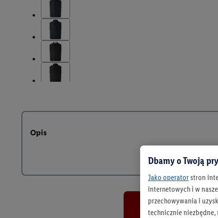
Opis
Dbamy o Twoją pry
Jako operator
stron int
internetowych i w naszej
przechowywania i uzysk
technicznie niezbędne,