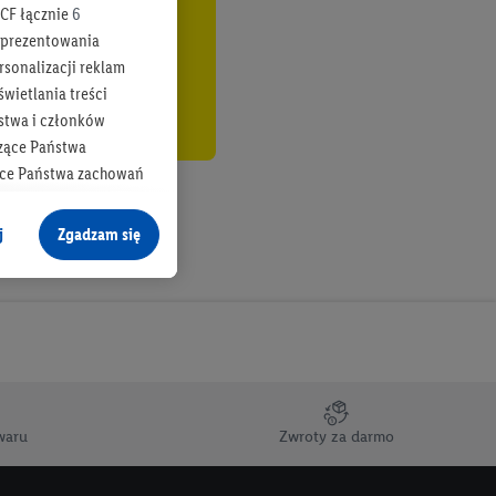
CF łącznie
6
b prezentowania
rsonalizacji reklam
wietlania treści
stwa i członków
zące Państwa
ące Państwa zachowań
y mógł on analizować
j
Zgadzam się
cane o dane z innych
ych w usługach Lidl,
), również przez różne
na urządzeniach
ci marketingowych,
up docelowych,
waru
Zwroty za darmo
 konkretnych treści.
 na istniejące konto