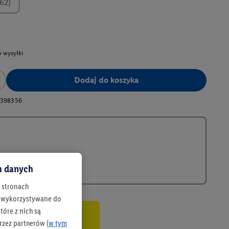
62)
 wysyłki
Dodaj do koszyka
398356
ch danych
h stronach
 są wykorzystywane do
óre z nich są
rzez partnerów (
w tym
co