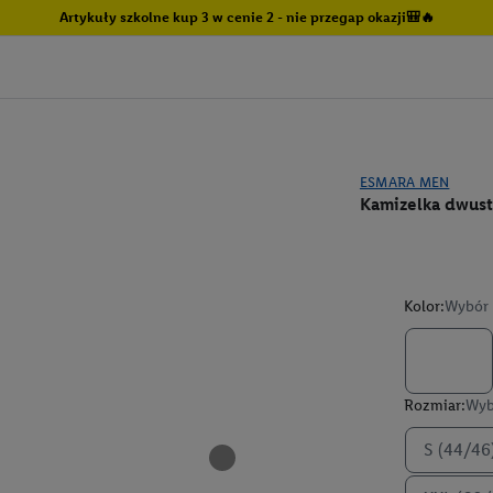
Artykuły szkolne kup 3 w cenie 2 - nie przegap okazji🎒🔥
ESMARA MEN
Kamizelka dwus
Kolor:
Wybór 
Rozmiar:
Wyb
S (44/46