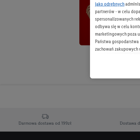
jako odrębnych
adminis
partnerów - w celu dop
spersonalizowanych rekl
odbywa się w celu kont
marketingowych poza u
Państwa gospodarstwa d
zachowań zakupowych w
zakupowych w usługach
statystyki kampanii re
Tworzenie spersonalizo
usług. Obejmuje to łącz
informacji z konta klien
urządzenia końcowe i u
końcowych w celu tworz
przetwarzanie odbywa s
Darmowa dostawa od 199zł
Dostawa d
opracowywania ofert or
Jeśli użytkownik wyrazi