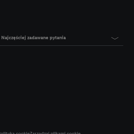
e z jednym z wyżej
), który możemy
aby rozpoznać
reklamy. W tym celu
y przetwarzać adres e-
Najczęściej zadawane pytania
 z technologii Utiq w
ego adresu IP. Jeśli
rzy użyciu adresu IP i
n zostanie
o z usług Lidl. W
w usługach
my. Zgodę na
 ochrony
danych Utiq
i do celów marketingu
ji można znaleźć w
olityka cookie
Zarządzaj plikami cookie