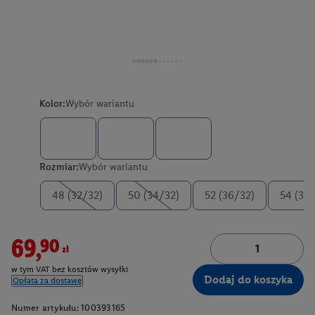
Kolor:
Wybór wariantu
Rozmiar:
Wybór wariantu
48 (32/32)
50 (34/32)
52 (36/32)
54 (38
69,90zł
w tym VAT bez kosztów wysyłki
Dodaj do koszyka
Opłata za dostawę
Numer artykułu:
100393165