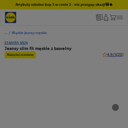
Artykuły szkolne kup 3 w cenie 2 - nie przegap okazji🎒🔥
/
Wąskie jeansy męskie
ESMARA MEN
Jeansy slim fit męskie z bawełny
4.9/5
(20)
Najwyżej oceniane
4.9 z 5 gwiazd