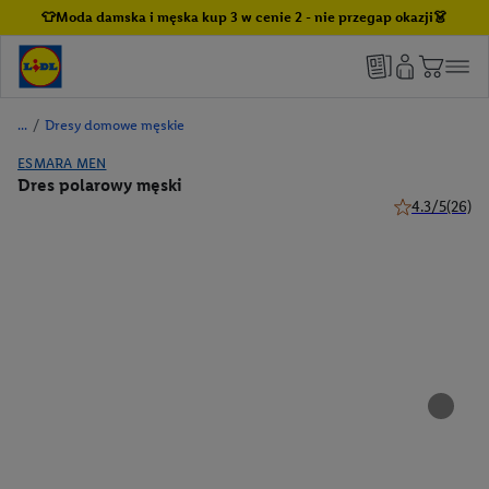
👕Moda damska i męska kup 3 w cenie 2 - nie przegap okazji👗
/
Dresy domowe męskie
ESMARA MEN
Dres polarowy męski
4.3/5
(26)
4.3 z 5 gwiazd