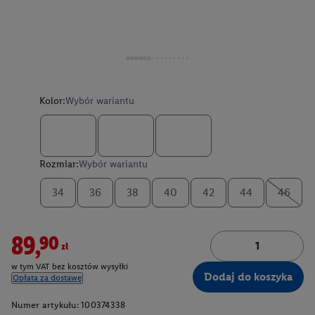
Kolor:
Wybór wariantu
Rozmiar:
Wybór wariantu
34
36
38
40
42
44
46
89,90zł
w tym VAT bez kosztów wysyłki
Dodaj do koszyka
Opłata za dostawę
Numer artykułu:
100374338