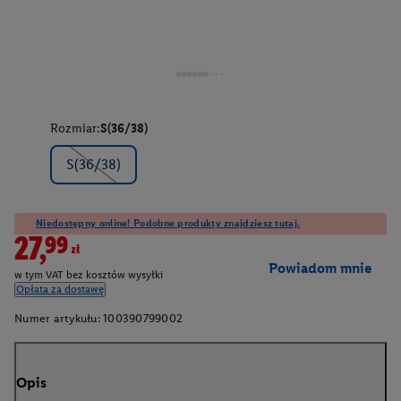
Rozmiar:
S(36/38)
S(36/38)
Niedostępny online! Podobne produkty znajdziesz tutaj.
27,99zł
Powiadom mnie
w tym VAT bez kosztów wysyłki
Opłata za dostawę
Numer artykułu:
100390799002
Opis