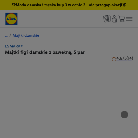
👕Moda damska i męska kup 3 w cenie 2 - nie przegap okazji👗
/
Majtki damskie
ESMARA®
Majtki figi damskie z bawełną, 5 par
4.6/5
(14)
4.6 z 5 gwiazd