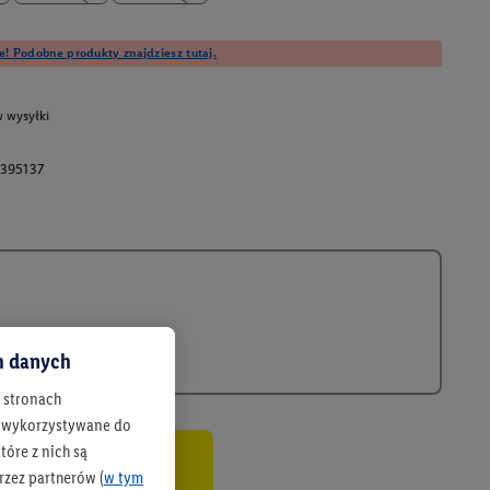
e! Podobne produkty znajdziesz tutaj.
 wysyłki
395137
ch danych
h stronach
 są wykorzystywane do
óre z nich są
rzez partnerów (
w tym
co