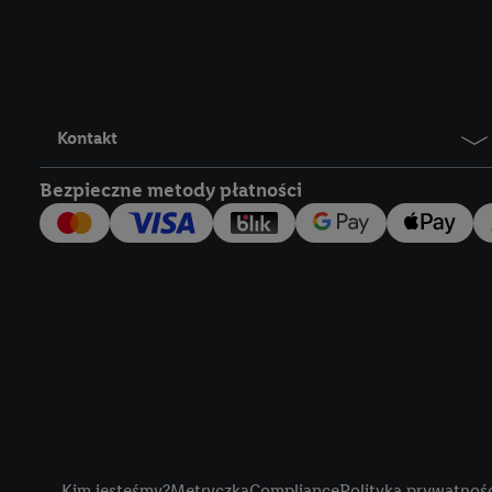
Lidl Plus, możemy równ
wymienionych partnerów
następnie wykorzystać 
użytkownika w usługach
my i jeden z innych pa
Kontakt
mail użytkownika w pos
Bezpieczne metody płatności
Użytkownik upoważnia r
usługach Lidl. Utiq naj
tak, Utiq udostępni adre
numeru referencyjnego 
wykorzystany do rozpozn
szczególności technol
obsługiwanych przez po
korzystanie z technol
("consenthub")
lub popr
cyfrowego" w opcjach ro
Title
polityce prywatności U
Kim jesteśmy?
Metryczka
Compliance
Polityka prywatnoś