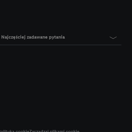
e z jednym z wyżej
), który możemy
aby rozpoznać
reklamy. W tym celu
y przetwarzać adres e-
Najczęściej zadawane pytania
 z technologii Utiq w
ego adresu IP. Jeśli
rzy użyciu adresu IP i
n zostanie
o z usług Lidl. W
w usługach
my. Zgodę na
 ochrony
danych Utiq
i do celów marketingu
ji można znaleźć w
olityka cookie
Zarządzaj plikami cookie