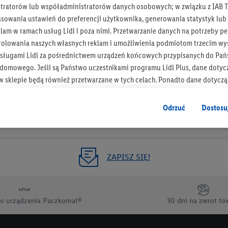
tratorów lub współadministratorów danych osobowych; w związku z IAB T
Otrzymuj newsletter Lidla
asowania ustawień do preferencji użytkownika, generowania statystyk lu
am w ramach usług Lidl i poza nimi. Przetwarzanie danych na potrzeby pe
rolowania naszych własnych reklam i umożliwienia podmiotom trzecim wyś
Zapisz się!
sługami Lidl za pośrednictwem urządzeń końcowych przypisanych do Pań
omowego. Jeśli są Państwo uczestnikami programu Lidl Plus, dane dotyc
 sklepie będą również przetwarzane w tych celach. Ponadto dane dotycz
 Lidl zostaną udostępnione jednemu z wyżej wymienionych partnerów, ab
klamowych swoich klientów
jako niezależny administrator danych
.
Odrzuć
Dostosu
wanych reklam opiera się na generowaniu profili, które są również wzboga
enie danych (np. dotyczących korzystania z usług Lidl, zachowań zakupow
ta - np. wieku lub płci - a także dokładnych danych dotyczących lokalizacji
ZAPISZ SIĘ!
sługi Lidl, w tym przechowywanie lub uzyskiwanie dostępu do informacji 
enia grup docelowych (tzw. segmentów). W związku z personalizacją treś
ię również w celu pomiaru wydajności/skuteczności reklamy, badania gr
o urządzenia Paczkomat®
30 dni na zwrot to
az zapewnienia bezpieczeństwa technicznego i optymalizacji wyświetlania
 zgodę w tym miejscu, a następnie utworzy konto Lidl Plus lub zaloguje się