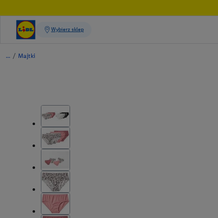
/
Majtki