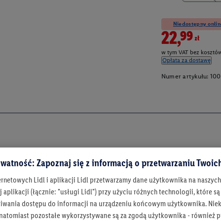
Niedostępny onlin
22,99zł
w tym VAT bez kosztów
Opłata za dostawę
Numer artykułu:
100
watność: Zapoznaj się z informacją o przetwarzaniu Twoi
ernetowych Lidl i aplikacji Lidl przetwarzamy dane użytkownika na naszyc
 aplikacji (łącznie: "usługi Lidl") przy użyciu różnych technologii, które
iwania dostępu do informacji na urządzeniu końcowym użytkownika. Niekt
 natomiast pozostałe wykorzystywane są za zgodą użytkownika - również p
Bądź na bieżą