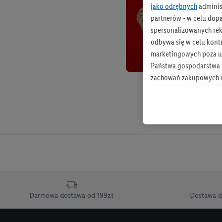
jako odrębnych
adminis
partnerów - w celu dop
spersonalizowanych rekl
odbywa się w celu kont
marketingowych poza u
Państwa gospodarstwa d
zachowań zakupowych w
zakupowych w usługach
statystyki kampanii re
Tworzenie spersonalizo
usług. Obejmuje to łącz
informacji z konta klien
urządzenia końcowe i u
końcowych w celu tworz
przetwarzanie odbywa s
Darmowa dostawa od 199zł
Dostawa d
opracowywania ofert or
Jeśli użytkownik wyrazi