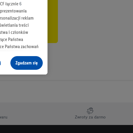
CF łącznie
6
b prezentowania
rsonalizacji reklam
wietlania treści
stwa i członków
zące Państwa
ące Państwa zachowań
y mógł on analizować
j
Zgadzam się
cane o dane z innych
ych w usługach Lidl,
), również przez różne
na urządzeniach
ci marketingowych,
up docelowych,
waru
Zwroty za darmo
 konkretnych treści.
 na istniejące konto