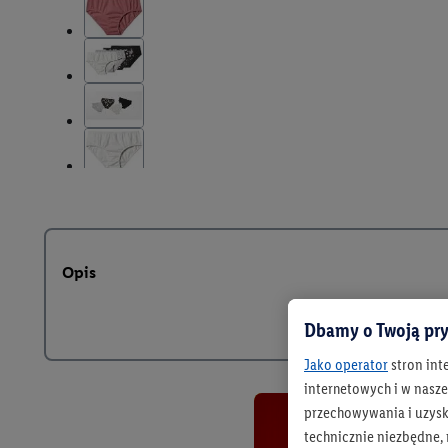
Opis
Dbamy o Twoją pry
Jako operator
stron int
internetowych i w naszej
przechowywania i uzysk
technicznie niezbędne,