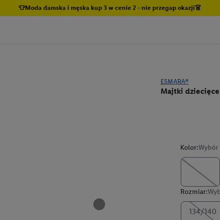
👕Moda damska i męska kup 3 w cenie 2 - nie przegap okazji👗
ESMARA®
Majtki dziecięce
Kolor:
Wybór 
Rozmiar:
Wyb
134/140