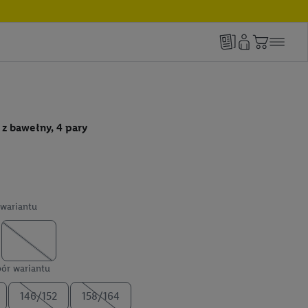
 z bawełny, 4 pary
wariantu
ór wariantu
146/152
158/164