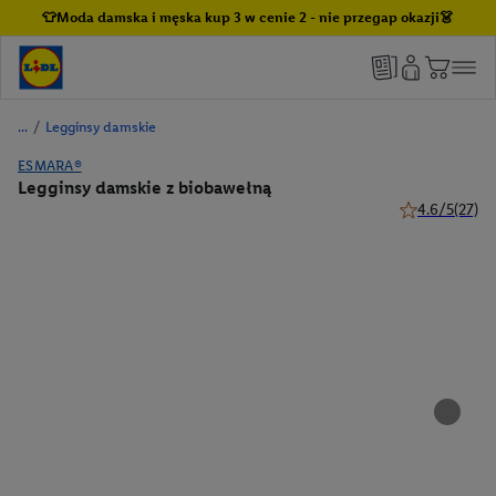
👕Moda damska i męska kup 3 w cenie 2 - nie przegap okazji👗
/
Legginsy damskie
ESMARA®
Legginsy damskie z biobawełną
4.6/5
(27)
4.6 z 5 gwiazd