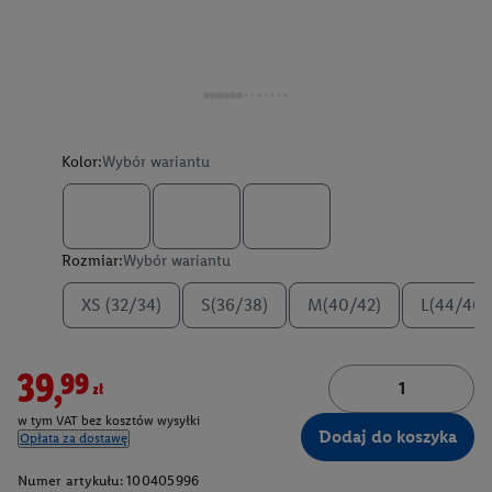
Kolor:
Wybór wariantu
Rozmiar:
Wybór wariantu
XS (32/34)
S(36/38)
M(40/42)
L(44/46)
39,99zł
w tym VAT bez kosztów wysyłki
Dodaj do koszyka
Opłata za dostawę
Numer artykułu:
100405996