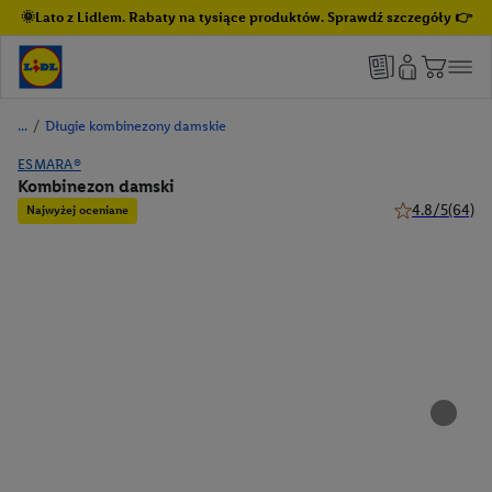
🌞Lato z Lidlem. Rabaty na tysiące produktów. Sprawdź szczegóły 👉
/
Długie kombinezony damskie
ESMARA®
Kombinezon damski
4.8/5
(64)
Najwyżej oceniane
4.8 z 5 gwiazd