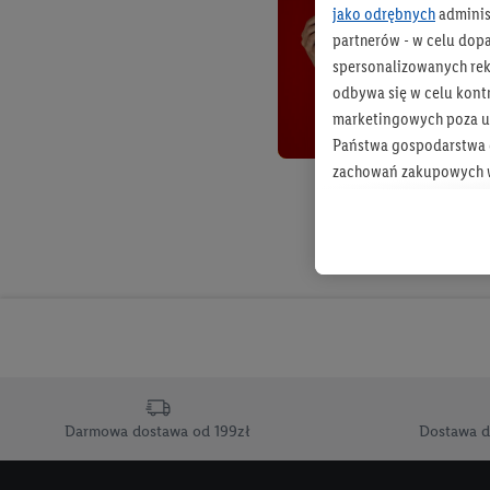
jako odrębnych
adminis
partnerów - w celu dop
spersonalizowanych rekl
odbywa się w celu kont
marketingowych poza u
Państwa gospodarstwa d
zachowań zakupowych w
zakupowych w usługach
statystyki kampanii re
Tworzenie spersonalizo
usług. Obejmuje to łącz
informacji z konta klien
urządzenia końcowe i u
końcowych w celu tworz
przetwarzanie odbywa s
Darmowa dostawa od 199zł
Dostawa d
opracowywania ofert or
Jeśli użytkownik wyrazi