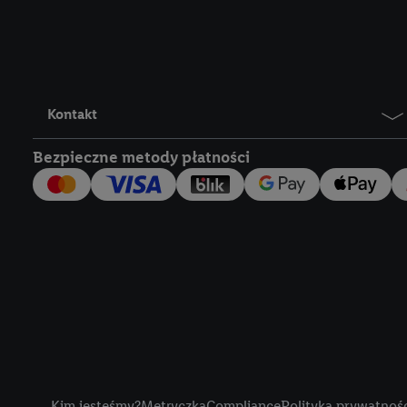
Lidl Plus, możemy równ
wymienionych partnerów
następnie wykorzystać 
użytkownika w usługach
my i jeden z innych pa
Kontakt
mail użytkownika w pos
Bezpieczne metody płatności
Użytkownik upoważnia r
usługach Lidl. Utiq naj
tak, Utiq udostępni adre
numeru referencyjnego 
wykorzystany do rozpozn
szczególności technol
obsługiwanych przez po
korzystanie z technol
("consenthub")
lub popr
cyfrowego" w opcjach ro
Title
polityce prywatności U
Kim jesteśmy?
Metryczka
Compliance
Polityka prywatnoś