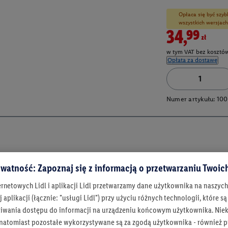
Opłaca się być szyb
wszystkich wersjach
34,99zł
w tym VAT bez kosztów
Opłata za dostawę
Numer artykułu:
100
watność: Zapoznaj się z informacją o przetwarzaniu Twoi
ernetowych Lidl i aplikacji Lidl przetwarzamy dane użytkownika na naszyc
 aplikacji (łącznie: "usługi Lidl") przy użyciu różnych technologii, które
iwania dostępu do informacji na urządzeniu końcowym użytkownika. Niekt
 natomiast pozostałe wykorzystywane są za zgodą użytkownika - również p
Bądź na bieżą