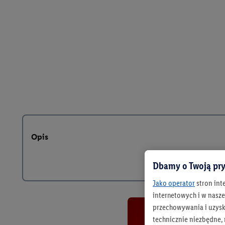
Opis
Dbamy o Twoją pry
Jako operator
stron int
internetowych i w naszej
przechowywania i uzysk
technicznie niezbędne,