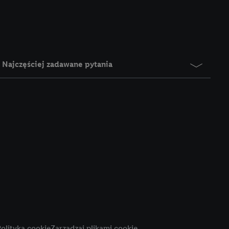
e z jednym z wyżej
), który możemy
aby rozpoznać
reklamy. W tym celu
y przetwarzać adres e-
Najczęściej zadawane pytania
 z technologii Utiq w
ego adresu IP. Jeśli
rzy użyciu adresu IP i
n zostanie
o z usług Lidl. W
w usługach
my. Zgodę na
 ochrony
danych Utiq
i do celów marketingu
ji można znaleźć w
olityka cookie
Zarządzaj plikami cookie