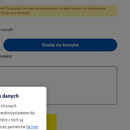
kim! Ze względu na duże zainteresowanie, produkt nie jest już dostępny we
 (Kolor oraz Rozmiar).
 wysyłki
Dodaj do koszyka
344882
ch danych
h stronach
 są wykorzystywane do
óre z nich są
rzez partnerów (
w tym
co