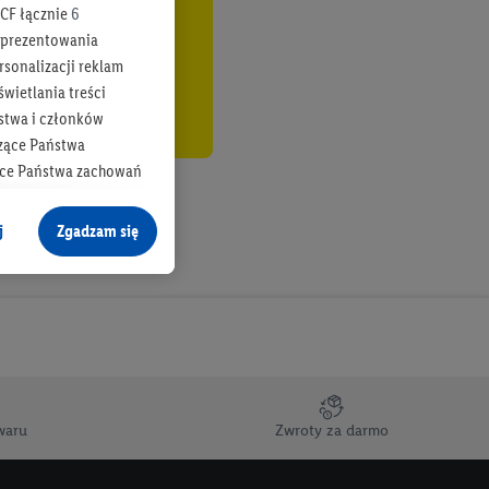
CF łącznie
6
b prezentowania
rsonalizacji reklam
wietlania treści
stwa i członków
zące Państwa
ące Państwa zachowań
y mógł on analizować
j
Zgadzam się
cane o dane z innych
ych w usługach Lidl,
), również przez różne
na urządzeniach
ci marketingowych,
up docelowych,
waru
Zwroty za darmo
 konkretnych treści.
 na istniejące konto