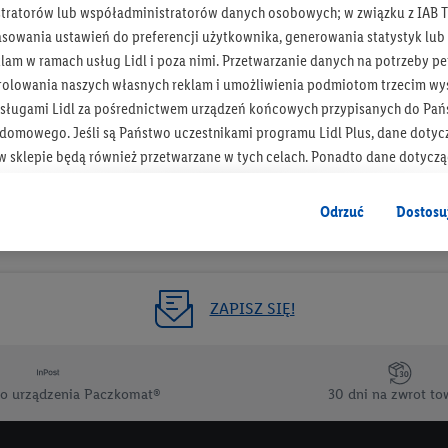
tratorów lub współadministratorów danych osobowych; w związku z IAB T
Otrzymuj newsletter Lidla
asowania ustawień do preferencji użytkownika, generowania statystyk lu
am w ramach usług Lidl i poza nimi. Przetwarzanie danych na potrzeby pe
rolowania naszych własnych reklam i umożliwienia podmiotom trzecim wyś
Zapisz się!
sługami Lidl za pośrednictwem urządzeń końcowych przypisanych do Pań
omowego. Jeśli są Państwo uczestnikami programu Lidl Plus, dane dotyc
 sklepie będą również przetwarzane w tych celach. Ponadto dane dotycz
 Lidl zostaną udostępnione jednemu z wyżej wymienionych partnerów, ab
klamowych swoich klientów
jako niezależny administrator danych
.
Odrzuć
Dostosu
wanych reklam opiera się na generowaniu profili, które są również wzboga
enie danych (np. dotyczących korzystania z usług Lidl, zachowań zakupow
ta - np. wieku lub płci - a także dokładnych danych dotyczących lokalizacji
ZAPISZ SIĘ!
sługi Lidl, w tym przechowywanie lub uzyskiwanie dostępu do informacji 
enia grup docelowych (tzw. segmentów). W związku z personalizacją treś
ię również w celu pomiaru wydajności/skuteczności reklamy, badania gr
o urządzenia Paczkomat®
30 dni na zwrot to
az zapewnienia bezpieczeństwa technicznego i optymalizacji wyświetlania
 zgodę w tym miejscu, a następnie utworzy konto Lidl Plus lub zaloguje się