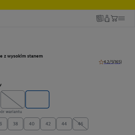
e z wysokim stanem
4.2/5
(165)
4.2 z 5 gwiazdek (16
y
ór wariantu
6
38
40
42
44
46