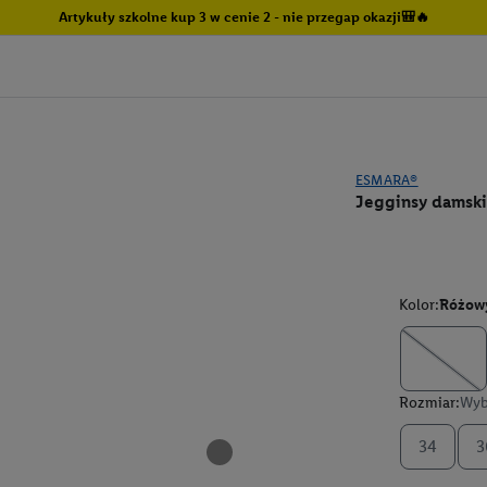
Artykuły szkolne kup 3 w cenie 2 - nie przegap okazji🎒🔥
ESMARA®
Jegginsy damski
Kolor:
Różow
Rozmiar:
Wyb
34
3