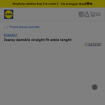
Artykuły szkolne kup 3 w cenie 2 - nie przegap okazji🎒🔥
/
Proste jeansy damskie
ESMARA®
Jeansy damskie straight fit ankle lenght
3.8/5
(30)
3.8 z 5 gwiazd