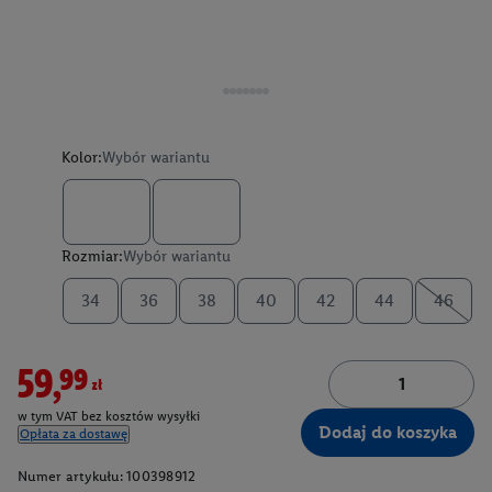
Kolor:
Wybór wariantu
Rozmiar:
Wybór wariantu
34
36
38
40
42
44
46
59,99zł
w tym VAT bez kosztów wysyłki
Dodaj do koszyka
Opłata za dostawę
Numer artykułu:
100398912