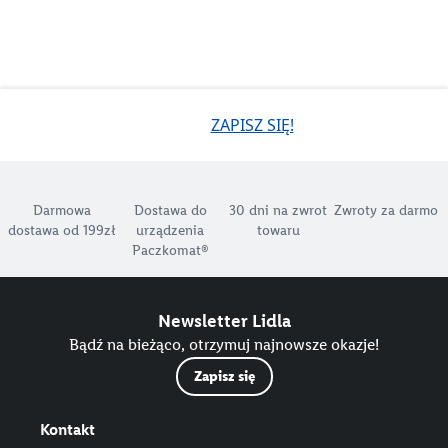
ZAPISZ SIĘ!
Darmowa
Dostawa do
30 dni na zwrot
Zwroty za darmo
dostawa od 199zł
urządzenia
towaru
Paczkomat®
Newsletter Lidla
Bądź na bieżąco, otrzymuj najnowsze okazje!
Zapisz się
Kontakt