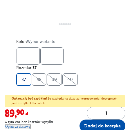
Kolor:
Wybór wariantu
Rozmiar:
37
37
38
39
40
Opłaca się być szybkim!
Ze względu na duże zainteresowanie, dostępnych
jest już tylko kilka sztuk.
89,90zł
w tym VAT bez kosztów wysyłki
Dodaj do koszyka
Opłata za dostawę