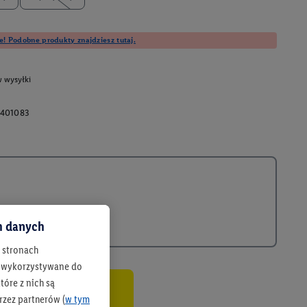
e! Podobne produkty znajdziesz tutaj.
 wysyłki
401083
ch danych
h stronach
 są wykorzystywane do
óre z nich są
rzez partnerów (
w tym
co