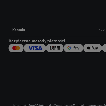
Lidl Plus, możemy równ
wymienionych partnerów
następnie wykorzystać 
użytkownika w usługach
my i jeden z innych pa
Kontakt
mail użytkownika w pos
Bezpieczne metody płatności
Użytkownik upoważnia r
usługach Lidl. Utiq naj
tak, Utiq udostępni adre
numeru referencyjnego 
wykorzystany do rozpozn
szczególności technol
obsługiwanych przez po
korzystanie z technol
("consenthub")
lub popr
cyfrowego" w opcjach ro
Title
polityce prywatności U
Kim jesteśmy?
Metryczka
Compliance
Polityka prywatnoś