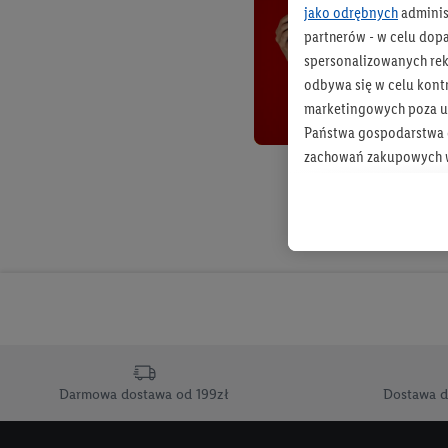
jako odrębnych
adminis
partnerów - w celu dop
spersonalizowanych rekl
odbywa się w celu kont
marketingowych poza u
Państwa gospodarstwa d
zachowań zakupowych w
zakupowych w usługach
statystyki kampanii re
Tworzenie spersonalizo
usług. Obejmuje to łącz
informacji z konta klien
urządzenia końcowe i u
końcowych w celu tworz
przetwarzanie odbywa s
Darmowa dostawa od 199zł
Dostawa d
opracowywania ofert or
Jeśli użytkownik wyrazi