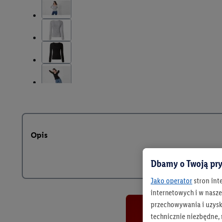
Opis
Dbamy o Twoją pry
Jako operator
stron int
internetowych i w naszej
przechowywania i uzysk
technicznie niezbędne,