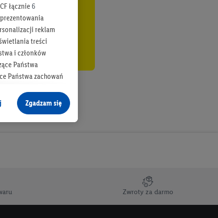
CF łącznie
6
b prezentowania
rsonalizacji reklam
wietlania treści
stwa i członków
zące Państwa
ące Państwa zachowań
y mógł on analizować
j
Zgadzam się
cane o dane z innych
ych w usługach Lidl,
), również przez różne
na urządzeniach
ci marketingowych,
up docelowych,
waru
Zwroty za darmo
 konkretnych treści.
 na istniejące konto