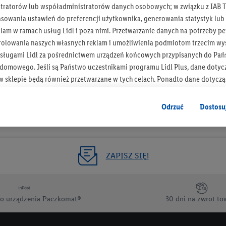
tratorów lub współadministratorów danych osobowych; w związku z IAB T
Otrzymuj newsletter Lidla
asowania ustawień do preferencji użytkownika, generowania statystyk lu
am w ramach usług Lidl i poza nimi. Przetwarzanie danych na potrzeby pe
rolowania naszych własnych reklam i umożliwienia podmiotom trzecim wyś
Zapisz się!
sługami Lidl za pośrednictwem urządzeń końcowych przypisanych do Pań
omowego. Jeśli są Państwo uczestnikami programu Lidl Plus, dane dotyc
 sklepie będą również przetwarzane w tych celach. Ponadto dane dotycz
 Lidl zostaną udostępnione jednemu z wyżej wymienionych partnerów, ab
klamowych swoich klientów
jako niezależny administrator danych
.
Odrzuć
Dostosu
wanych reklam opiera się na generowaniu profili, które są również wzboga
enie danych (np. dotyczących korzystania z usług Lidl, zachowań zakupow
ta - np. wieku lub płci - a także dokładnych danych dotyczących lokalizacji
ZAPISZ SIĘ!
sługi Lidl, w tym przechowywanie lub uzyskiwanie dostępu do informacji 
enia grup docelowych (tzw. segmentów). W związku z personalizacją treś
ię również w celu pomiaru wydajności/skuteczności reklamy, badania gr
o urządzenia Paczkomat®
30 dni na zwrot to
az zapewnienia bezpieczeństwa technicznego i optymalizacji wyświetlania
 zgodę w tym miejscu, a następnie utworzy konto Lidl Plus lub zaloguje się