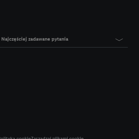
e z jednym z wyżej
), który możemy
aby rozpoznać
reklamy. W tym celu
y przetwarzać adres e-
Najczęściej zadawane pytania
 z technologii Utiq w
ego adresu IP. Jeśli
rzy użyciu adresu IP i
n zostanie
o z usług Lidl. W
w usługach
my. Zgodę na
 ochrony
danych Utiq
i do celów marketingu
ji można znaleźć w
olityka cookie
Zarządzaj plikami cookie