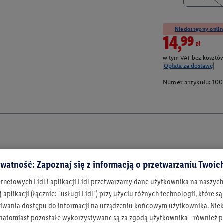
Niedostępny onlin
14,99zł
w tym VAT bez kosztów
Opłata za dostawę
Numer artykułu:
100
watność: Zapoznaj się z informacją o przetwarzaniu Twoi
ernetowych Lidl i aplikacji Lidl przetwarzamy dane użytkownika na naszyc
 aplikacji (łącznie: "usługi Lidl") przy użyciu różnych technologii, które
iwania dostępu do informacji na urządzeniu końcowym użytkownika. Niekt
 natomiast pozostałe wykorzystywane są za zgodą użytkownika - również p
Bądź na bieżą