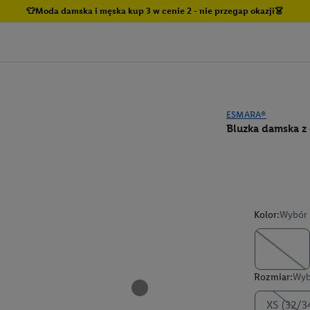
👕Moda damska i męska kup 3 w cenie 2 - nie przegap okazji👗
ESMARA®
Bluzka damska z
Kolor:
Wybór 
Rozmiar:
Wyb
XS (32/3