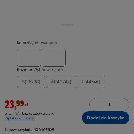
Kolor:
Wybór wariantu
Rozmiar:
Wybór wariantu
S(36/38)
M(40/42)
L(44/46)
23,99zł
w tym VAT bez kosztów wysyłki
Dodaj do koszyka
Opłata za dostawę
Numer artykułu:
100405825