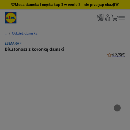
👕Moda damska i męska kup 3 w cenie 2 - nie przegap okazji👗
/
Odzież damska
ESMARA®
Biustonosz z koronką damski
4.2/5
(5)
4.2 z 5 gwiaz