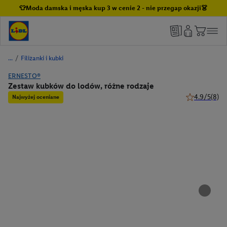
👕Moda damska i męska kup 3 w cenie 2 - nie przegap okazji👗
/
Filiżanki i kubki
ERNESTO®
Zestaw kubków do lodów, różne rodzaje
4.9/5
(8)
Najwyżej oceniane
4.9 z 5 gwiaz