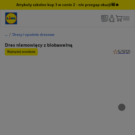
Artykuły szkolne kup 3 w cenie 2 - nie przegap okazji🎒🔥
/
Dresy i spodnie dresowe
Dres niemowlęcy z biobawełną
5/5
(12)
Najwyżej oceniane
5 z 5 gwiazd