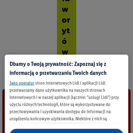
w
or
yt
ó
w
Dbamy o Twoją prywatność: Zapoznaj się z
O
d
informacją o przetwarzaniu Twoich danych
k
r
Jako operator
stron internetowych Lidl i aplikacji Lidl
y
przetwarzamy dane użytkownika na naszych stronach
j
internetowych i w naszej aplikacji (łącznie: "usługi Lidl") przy
w
użyciu różnych technologii, które są wykorzystywane do
s
z
przechowywania i uzyskiwania dostępu do informacji na
y
urządzeniu końcowym użytkownika. Niektóre z nich są
s
technicznie niezbędne, natomiast pozostałe wykorzystywane
t
są za zgodą użytkownika - również przez partnerów (
w tym