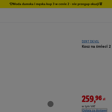
👕Moda damska i męska kup 3 w cenie 2 - nie przegap okazji👗
DIRT DEVIL
Kosz na śmieci 2
259,96zł
w tym VAT
Opłata za dostawę