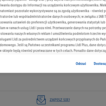
iwania dostępu do informacji na urządzeniu końcowym użytkownika. Niekt
 natomiast pozostałe wykorzystywane są za zgodą użytkownika - również p
tratorów lub współadministratorów danych osobowych; w związku z IAB T
asowania ustawień do preferencji użytkownika, generowania statystyk lu
Bądź na bieżą
am w ramach usług Lidl i poza nimi. Przetwarzanie danych na potrzeby pe
rolowania naszych własnych reklam i umożliwienia podmiotom trzecim wyś
Otrzymuj newsletter Lidla
sługami Lidl za pośrednictwem urządzeń końcowych przypisanych do Pań
omowego. Jeśli są Państwo uczestnikami programu Lidl Plus, dane dotyc
Zapisz się!
 sklepie będą również przetwarzane w tych celach. Ponadto dane dotycz
 Lidl zostaną udostępnione jednemu z wyżej wymienionych partnerów, ab
klamowych swoich klientów
jako niezależny administrator danych
.
Odrzuć
Dostosu
wanych reklam opiera się na generowaniu profili, które są również wzboga
enie danych (np. dotyczących korzystania z usług Lidl, zachowań zakupow
ta - np. wieku lub płci - a także dokładnych danych dotyczących lokalizacji
sługi Lidl, w tym przechowywanie lub uzyskiwanie dostępu do informacji 
enia grup docelowych (tzw. segmentów). W związku z personalizacją treś
ZAPISZ SIĘ!
ię również w celu pomiaru wydajności/skuteczności reklamy, badania gr