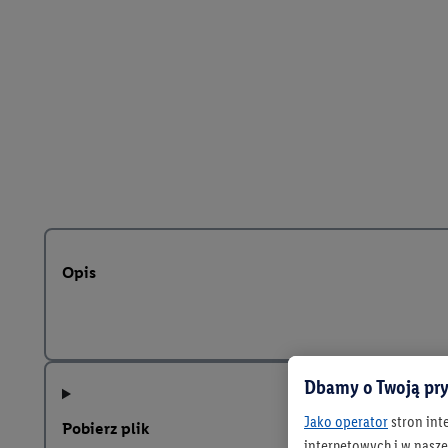
Opis
Dbamy o Twoją pry
Jako operator
stron int
Pobierz plik
internetowych i w naszej