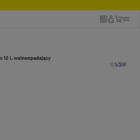
 x 12 l, wolnoopadający
5/5
(4)
5 z 5 gwiazdek (