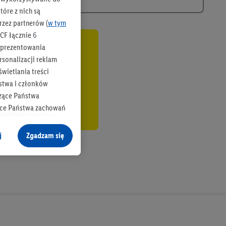
óre z nich są
rzez partnerów (
w tym
CF łącznie
6
b prezentowania
co
rsonalizacji reklam
wietlania treści
stwa i członków
zące Państwa
ące Państwa zachowań
y mógł on analizować
j
Zgadzam się
cane o dane z innych
ych w usługach Lidl,
), również przez różne
na urządzeniach
ci marketingowych,
up docelowych,