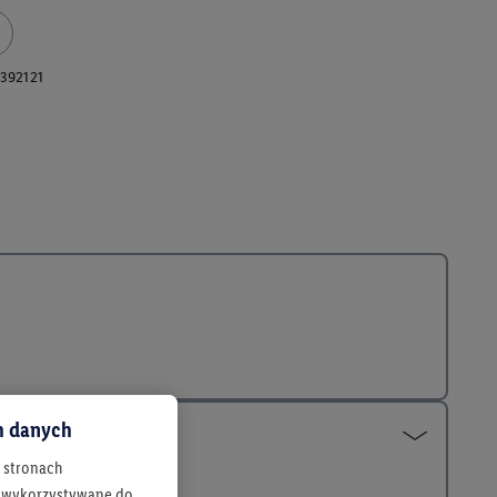
392121
ch danych
h stronach
 są wykorzystywane do