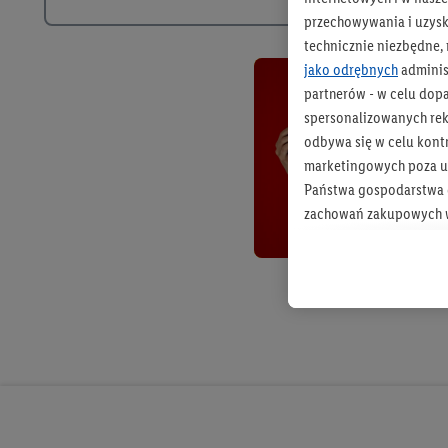
przechowywania i uzysk
technicznie niezbędne,
jako odrębnych
adminis
partnerów - w celu dop
spersonalizowanych rekl
odbywa się w celu kont
marketingowych poza u
Państwa gospodarstwa d
zachowań zakupowych w
zakupowych w usługach
statystyki kampanii re
Tworzenie spersonalizo
usług. Obejmuje to łącz
informacji z konta klien
urządzenia końcowe i u
końcowych w celu tworz
przetwarzanie odbywa s