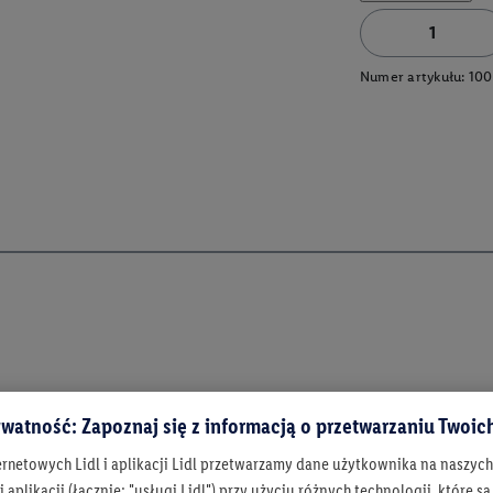
Numer artykułu:
100
watność: Zapoznaj się z informacją o przetwarzaniu Twoi
ernetowych Lidl i aplikacji Lidl przetwarzamy dane użytkownika na naszyc
 aplikacji (łącznie: "usługi Lidl") przy użyciu różnych technologii, które