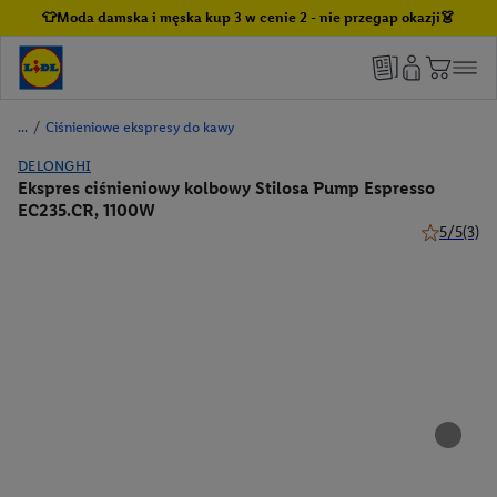
👕Moda damska i męska kup 3 w cenie 2 - nie przegap okazji👗
/
Ciśnieniowe ekspresy do kawy
DELONGHI
Ekspres ciśnieniowy kolbowy Stilosa Pump Espresso
EC235.CR, 1100W
5/5
(3)
5 z 5 gwiaz