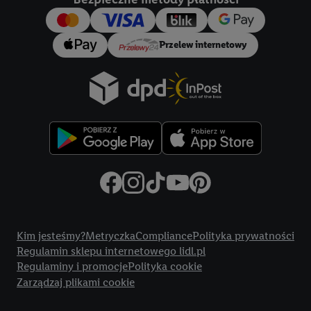
konkretnych treści.
Jeśli użytkownik wyrazi zgodę w tym miejscu, a następnie
Przelew internetowy
utworzy konto Lidl Plus lub zaloguje się na istniejące konto
Lidl Plus, możemy również użyć podanego tam adresu e-mail
jako współadministratorzy - wspólnie z jednym z wyżej
wymienionych partnerów w celu utworzenia specjalnego
identyfikatora internetowego (tzw. EUID), który możemy
następnie wykorzystać w podobny sposób jak poniżej opisany
identyfikator Utiq SA/NV ("Utiq"), aby rozpoznać użytkownika
w usługach świadczonych przez podmioty trzecie i wyświetlać
mu spersonalizowane reklamy. W tym celu my i jeden z innych
partnerów wymienionych powyżej będziemy również jako
Title
współadministratorzy przetwarzać adres e-mail użytkownika
Kim jesteśmy?
Metryczka
Compliance
Polityka prywatności
w postaci zahashowanej.
Regulamin sklepu internetowego lidl.pl
Regulaminy i promocje
Polityka cookie
Użytkownik upoważnia również firmę Utiq oraz operatora
Zarządzaj plikami cookie
sieci
telekomunikacyjnej
do korzystania z technologii Utiq w
usługach Lidl. Utiq najpierw sprawdzi, czy technologia jest