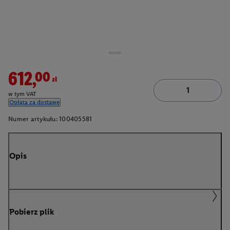
612,00zł
w tym VAT
Opłata za dostawę
Numer artykułu:
100405581
Opis
Pobierz plik