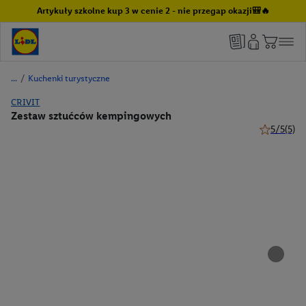
Artykuły szkolne kup 3 w cenie 2 - nie przegap okazji🎒🔥
/
Kuchenki turystyczne
CRIVIT
Zestaw sztućców kempingowych
5/5
(5)
5 z 5 gwiaz