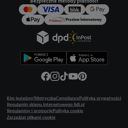
Bezpieczne metody płatności
konkretnych treści.
Jeśli użytkownik wyrazi zgodę w tym miejscu, a następnie
Przelew internetowy
utworzy konto Lidl Plus lub zaloguje się na istniejące konto
Lidl Plus, możemy również użyć podanego tam adresu e-mail
jako współadministratorzy - wspólnie z jednym z wyżej
wymienionych partnerów w celu utworzenia specjalnego
identyfikatora internetowego (tzw. EUID), który możemy
następnie wykorzystać w podobny sposób jak poniżej opisany
identyfikator Utiq SA/NV ("Utiq"), aby rozpoznać użytkownika
w usługach świadczonych przez podmioty trzecie i wyświetlać
mu spersonalizowane reklamy. W tym celu my i jeden z innych
partnerów wymienionych powyżej będziemy również jako
Title
współadministratorzy przetwarzać adres e-mail użytkownika
Kim jesteśmy?
Metryczka
Compliance
Polityka prywatności
w postaci zahashowanej.
Regulamin sklepu internetowego lidl.pl
Regulaminy i promocje
Polityka cookie
Użytkownik upoważnia również firmę Utiq oraz operatora
Zarządzaj plikami cookie
sieci
telekomunikacyjnej
do korzystania z technologii Utiq w