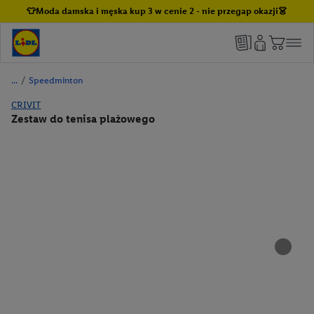
👕Moda damska i męska kup 3 w cenie 2 - nie przegap okazji👗
/
Speedminton
CRIVIT
Zestaw do tenisa plażowego