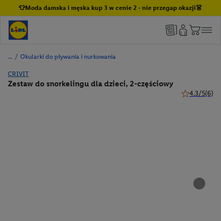
👕Moda damska i męska kup 3 w cenie 2 - nie przegap okazji👗
/
Okularki do pływania i nurkowania
CRIVIT
Zestaw do snorkelingu dla dzieci, 2-częściowy
4.3/5
(6)
4.3 z 5 gwiaz