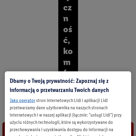
cz
n
oś
ć,
ko
m
fo
Dbamy o Twoją prywatność: Zapoznaj się z
rt.
informacją o przetwarzaniu Twoich danych
O
Jako operator
stron internetowych Lidl i aplikacji Lidl
d
przetwarzamy dane użytkownika na naszych stronach
k
r
internetowych i w naszej aplikacji (łącznie: "usługi Lidl") przy
y
użyciu różnych technologii, które są wykorzystywane do
j
przechowywania i uzyskiwania dostępu do informacji na
w