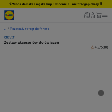
👕Moda damska i męska kup 3 w cenie 2 - nie przegap okazji👗
/
Pozostały sprzęt do fitness
CRIVIT
Zestaw akcesoriów do ćwiczeń
4.5/5
(18)
4.5 z 5 gwiazd