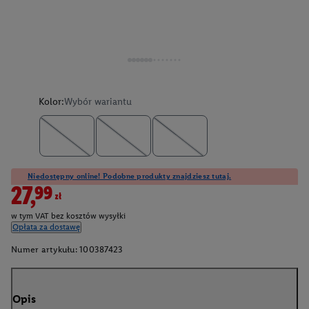
Kolor:
Wybór wariantu
Niedostępny online! Podobne produkty znajdziesz tutaj.
27,99zł
w tym VAT bez kosztów wysyłki
Opłata za dostawę
Numer artykułu:
100387423
Opis