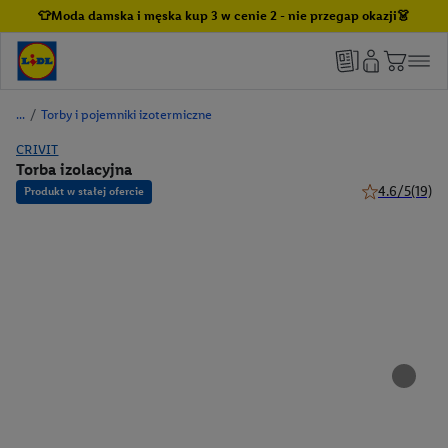
👕Moda damska i męska kup 3 w cenie 2 - nie przegap okazji👗
/
Torby i pojemniki izotermiczne
CRIVIT
Torba izolacyjna
4.6/5
(19)
Produkt w stałej ofercie
4.6 z 5 gwiazd