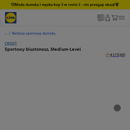
👕Moda damska i męska kup 3 w cenie 2 - nie przegap okazji👗
/
Bielizna sportowa damska
CRIVIT
Sportowy biustonosz, Medium-Level
4.1/5
(48)
4.1 z 5 gwiazd