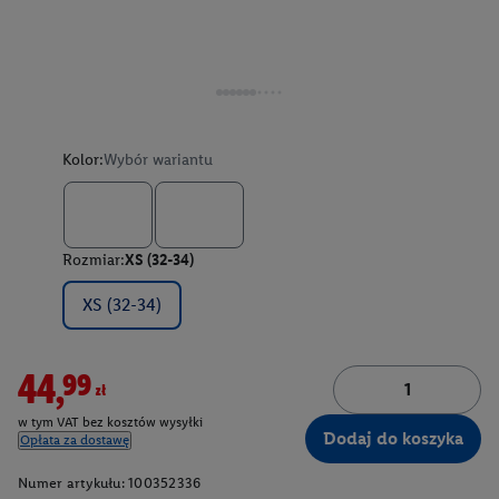
Kolor:
Wybór wariantu
Rozmiar:
XS (32-34)
XS (32-34)
44,99zł
w tym VAT bez kosztów wysyłki
Dodaj do koszyka
Opłata za dostawę
Numer artykułu:
100352336