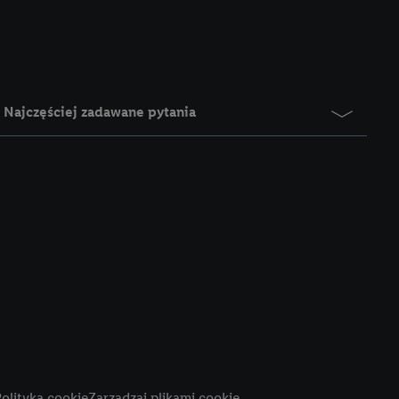
e z jednym z wyżej
), który możemy
aby rozpoznać
reklamy. W tym celu
y przetwarzać adres e-
Najczęściej zadawane pytania
 z technologii Utiq w
ego adresu IP. Jeśli
rzy użyciu adresu IP i
n zostanie
o z usług Lidl. W
w usługach
my. Zgodę na
 ochrony
danych Utiq
i do celów marketingu
ji można znaleźć w
olityka cookie
Zarządzaj plikami cookie