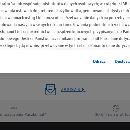
tratorów lub współadministratorów danych osobowych; w związku z IAB T
Otrzymuj newsletter Lidla
asowania ustawień do preferencji użytkownika, generowania statystyk lu
am w ramach usług Lidl i poza nimi. Przetwarzanie danych na potrzeby pe
rolowania naszych własnych reklam i umożliwienia podmiotom trzecim wyś
Zapisz się!
sługami Lidl za pośrednictwem urządzeń końcowych przypisanych do Pań
omowego. Jeśli są Państwo uczestnikami programu Lidl Plus, dane dotyc
 sklepie będą również przetwarzane w tych celach. Ponadto dane dotycz
 Lidl zostaną udostępnione jednemu z wyżej wymienionych partnerów, ab
klamowych swoich klientów
jako niezależny administrator danych
.
Odrzuć
Dostosu
wanych reklam opiera się na generowaniu profili, które są również wzboga
enie danych (np. dotyczących korzystania z usług Lidl, zachowań zakupow
ta - np. wieku lub płci - a także dokładnych danych dotyczących lokalizacji
ZAPISZ SIĘ!
sługi Lidl, w tym przechowywanie lub uzyskiwanie dostępu do informacji 
enia grup docelowych (tzw. segmentów). W związku z personalizacją treś
ię również w celu pomiaru wydajności/skuteczności reklamy, badania gr
o urządzenia Paczkomat®
30 dni na zwrot to
az zapewnienia bezpieczeństwa technicznego i optymalizacji wyświetlania
 zgodę w tym miejscu, a następnie utworzy konto Lidl Plus lub zaloguje się