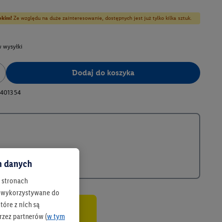
bkim!
Ze względu na duże zainteresowanie, dostępnych jest już tylko kilka sztuk.
 wysyłki
Dodaj do koszyka
401354
ch danych
h stronach
 są wykorzystywane do
óre z nich są
rzez partnerów (
w tym
co