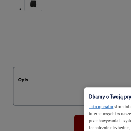
Opis
Dbamy o Twoją pry
Jako operator
stron int
internetowych i w naszej
przechowywania i uzysk
technicznie niezbędne,