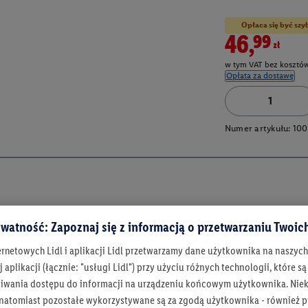
Opłaca się być szy
46,99zł
w tym VAT bez kosztów
Opłata za dostawę
Numer artykułu:
100
watność: Zapoznaj się z informacją o przetwarzaniu Twoi
ernetowych Lidl i aplikacji Lidl przetwarzamy dane użytkownika na naszyc
 aplikacji (łącznie: "usługi Lidl") przy użyciu różnych technologii, które
iwania dostępu do informacji na urządzeniu końcowym użytkownika. Niekt
 natomiast pozostałe wykorzystywane są za zgodą użytkownika - również p
Bądź na bieżą