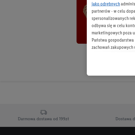
jako odrębnych
adminis
partnerów - w celu dop
spersonalizowanych rekl
odbywa się w celu kont
marketingowych poza u
Państwa gospodarstwa d
zachowań zakupowych w
zakupowych w usługach
statystyki kampanii re
Tworzenie spersonalizo
usług. Obejmuje to łącz
informacji z konta klien
urządzenia końcowe i u
końcowych w celu tworz
przetwarzanie odbywa s
Darmowa dostawa od 199zł
Dostawa d
opracowywania ofert or
Jeśli użytkownik wyrazi