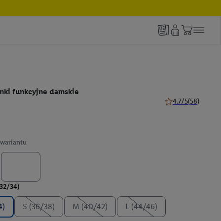
ki funkcyjne damskie
4.7/5
(58)
4.7 z 5 gwiazdek (5
wariantu
(32/34)
4)
S (36/38)
M (40/42)
L (44/46)