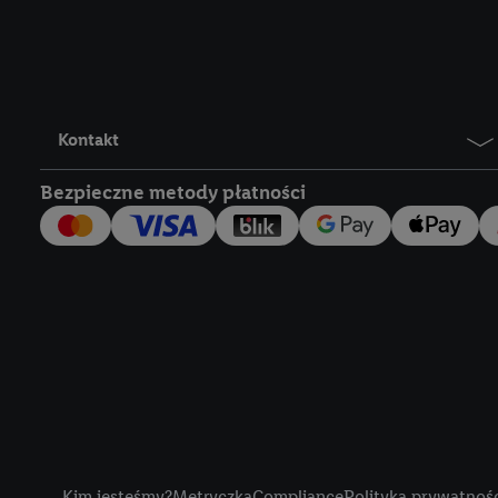
Lidl Plus, możemy równ
wymienionych partnerów
następnie wykorzystać 
użytkownika w usługach
my i jeden z innych pa
Kontakt
mail użytkownika w pos
Bezpieczne metody płatności
Użytkownik upoważnia r
usługach Lidl. Utiq naj
tak, Utiq udostępni adre
numeru referencyjnego 
wykorzystany do rozpozn
szczególności technol
obsługiwanych przez po
korzystanie z technol
("consenthub")
lub popr
cyfrowego" w opcjach ro
Title
polityce prywatności U
Kim jesteśmy?
Metryczka
Compliance
Polityka prywatnoś