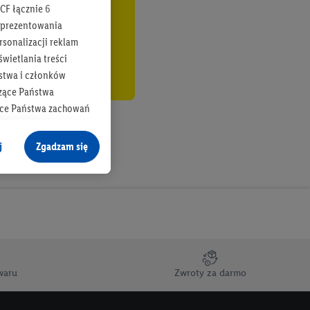
CF łącznie
6
b prezentowania
rsonalizacji reklam
wietlania treści
stwa i członków
zące Państwa
ące Państwa zachowań
y mógł on analizować
j
Zgadzam się
cane o dane z innych
ych w usługach Lidl,
), również przez różne
na urządzeniach
ci marketingowych,
up docelowych,
waru
Zwroty za darmo
 konkretnych treści.
 na istniejące konto