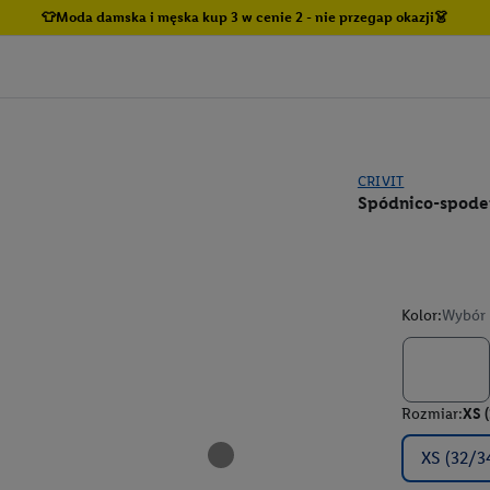
👕Moda damska i męska kup 3 w cenie 2 - nie przegap okazji👗
CRIVIT
Spódnico-spoden
Kolor:
Wybór 
Rozmiar:
XS 
XS (32/3