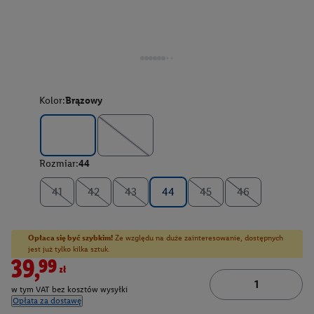
Kolor:
Brązowy
Rozmiar:
44
41
42
43
44
45
46
Opłaca się być szybkim!
Ze względu na duże zainteresowanie, dostępnych
jest już tylko kilka sztuk.
39,99zł
w tym VAT bez kosztów wysyłki
Opłata za dostawę