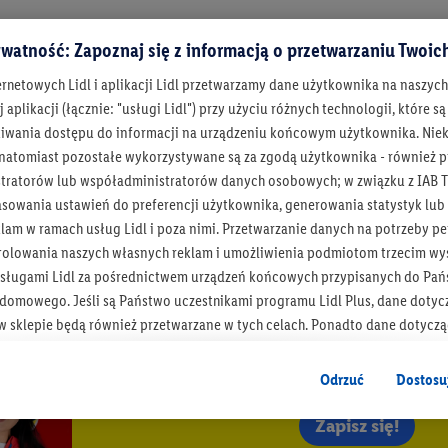
watność: Zapoznaj się z informacją o przetwarzaniu Twoi
ernetowych Lidl i aplikacji Lidl przetwarzamy dane użytkownika na naszyc
 aplikacji (łącznie: "usługi Lidl") przy użyciu różnych technologii, które
iwania dostępu do informacji na urządzeniu końcowym użytkownika. Niekt
 natomiast pozostałe wykorzystywane są za zgodą użytkownika - również p
tratorów lub współadministratorów danych osobowych; w związku z IAB T
asowania ustawień do preferencji użytkownika, generowania statystyk lu
am w ramach usług Lidl i poza nimi. Przetwarzanie danych na potrzeby pe
rolowania naszych własnych reklam i umożliwienia podmiotom trzecim wyś
sługami Lidl za pośrednictwem urządzeń końcowych przypisanych do Pań
omowego. Jeśli są Państwo uczestnikami programu Lidl Plus, dane dotyc
 sklepie będą również przetwarzane w tych celach. Ponadto dane dotycz
Bądź na bieżą
 Lidl zostaną udostępnione jednemu z wyżej wymienionych partnerów, ab
Otrzymuj newsletter Lidla
klamowych swoich klientów
jako niezależny administrator danych
.
Odrzuć
Dostosu
wanych reklam opiera się na generowaniu profili, które są również wzboga
Zapisz się!
enie danych (np. dotyczących korzystania z usług Lidl, zachowań zakupow