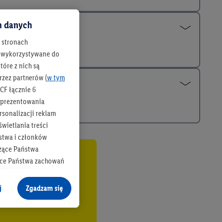
ch danych
h stronach
 są wykorzystywane do
óre z nich są
rzez partnerów (
w tym
CF łącznie
6
b prezentowania
rsonalizacji reklam
wietlania treści
stwa i członków
zące Państwa
ące Państwa zachowań
co
y mógł on analizować
j
Zgadzam się
cane o dane z innych
ych w usługach Lidl,