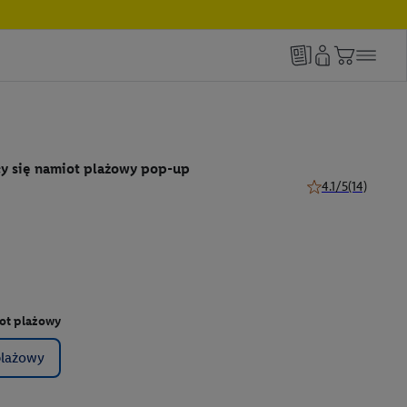
y się namiot plażowy pop-up
4.1/5
(14)
4.1 z 5 gwiazdek (
ot plażowy
plażowy