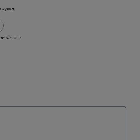
 wysyłki
0389420002