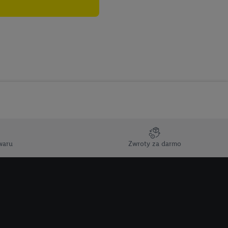
), również przez różne
na urządzeniach
ci marketingowych,
up docelowych,
 konkretnych treści.
 na istniejące konto
e z jednym z wyżej
), który możemy
aby rozpoznać
reklamy. W tym celu
waru
Zwroty za darmo
y przetwarzać adres e-
 z technologii Utiq w
ego adresu IP. Jeśli
rzy użyciu adresu IP i
n zostanie