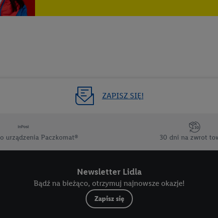
ta - np. wieku lub płci - a także dokładnych danych dotyczących lokalizacji
sługi Lidl, w tym przechowywanie lub uzyskiwanie dostępu do informacji 
enia grup docelowych (tzw. segmentów). W związku z personalizacją treś
ię również w celu pomiaru wydajności/skuteczności reklamy, badania gr
az zapewnienia bezpieczeństwa technicznego i optymalizacji wyświetlania
 zgodę w tym miejscu, a następnie utworzy konto Lidl Plus lub zaloguje się
ież użyć podanego tam adresu e-mail jako współadministratorzy - wspólni
ZAPISZ SIĘ!
 w celu utworzenia specjalnego identyfikatora internetowego (tzw. EUID
w podobny sposób jak poniżej opisany identyfikator Utiq SA/NV ("Utiq"), 
 świadczonych przez podmioty trzecie i wyświetlać mu spersonalizowane 
o urządzenia Paczkomat®
30 dni na zwrot to
rtnerów wymienionych powyżej będziemy również jako współadministratorz
taci zahashowanej.
Newsletter Lidla
ównież firmę Utiq oraz operatora sieci
telekomunikacyjnej
do korzystania
Bądź na bieżąco, otrzymuj najnowsze okazje!
pierw sprawdzi, czy technologia jest dostępna dla użytkownika przy użyciu j
s IP użytkownika operatorowi sieci, który utworzy identyfikator dla Utiq p
Zapisz się
konta klienta, takiego jak numer telefonu komórkowego. Identyfikator te