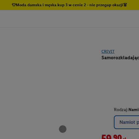
👕Moda damska i męska kup 3 w cenie 2 - nie przegap okazji👗
CRIVIT
Samorozkładając
Rodzaj:
Nami
Namiot 
59,90zł