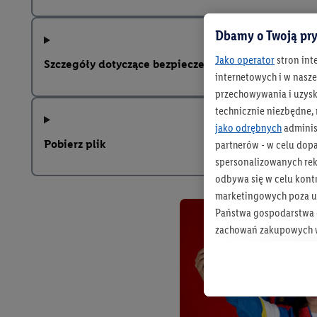
Dbamy o Twoją pry
Jako operator
stron int
Szczegóły dotyczące bezpieczeństwa produktu
internetowych i w naszej
przechowywania i uzysk
technicznie niezbędne,
jako odrębnych
adminis
Pobierz plik
partnerów - w celu dop
spersonalizowanych rekl
odbywa się w celu kont
marketingowych poza u
Państwa gospodarstwa d
zachowań zakupowych w
zakupowych w usługach
statystyki kampanii re
Tworzenie spersonalizo
usług. Obejmuje to łącz