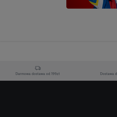
informacji z konta klien
urządzenia końcowe i u
końcowych w celu tworz
przetwarzanie odbywa s
opracowywania ofert or
Jeśli użytkownik wyrazi
Lidl Plus, możemy równ
wymienionych partnerów
następnie wykorzystać 
użytkownika w usługach
Darmowa dostawa od 199zł
Dostawa d
my i jeden z innych pa
mail użytkownika w pos
Użytkownik upoważnia r
usługach Lidl. Utiq naj
tak, Utiq udostępni adre
numeru referencyjnego 