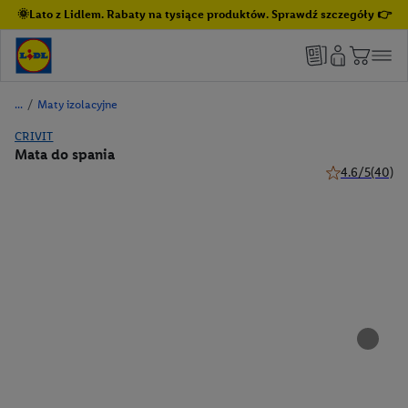
🌞Lato z Lidlem. Rabaty na tysiące produktów. Sprawdź szczegóły 👉
/
Maty izolacyjne
CRIVIT
Mata do spania
4.6/5
(40)
4.6 z 5 gwiazd