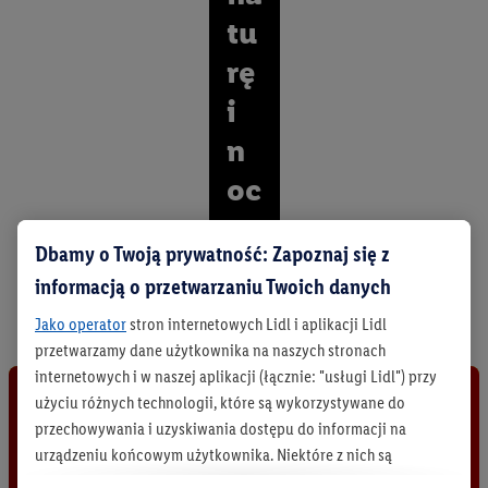
tu
rę
i
n
oc
.
Dbamy o Twoją prywatność: Zapoznaj się z
O
informacją o przetwarzaniu Twoich danych
d
k
Jako operator
stron internetowych Lidl i aplikacji Lidl
r
przetwarzamy dane użytkownika na naszych stronach
y
internetowych i w naszej aplikacji (łącznie: "usługi Lidl") przy
j
użyciu różnych technologii, które są wykorzystywane do
w
s
przechowywania i uzyskiwania dostępu do informacji na
z
urządzeniu końcowym użytkownika. Niektóre z nich są
y
technicznie niezbędne, natomiast pozostałe wykorzystywane
s