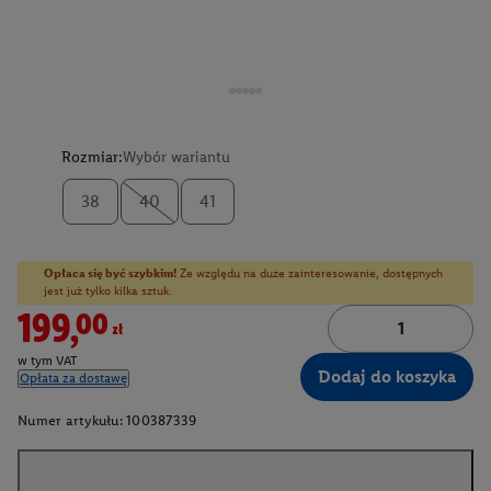
Rozmiar:
Wybór wariantu
38
40
41
Opłaca się być szybkim!
Ze względu na duże zainteresowanie, dostępnych
jest już tylko kilka sztuk.
199,00zł
w tym VAT
Dodaj do koszyka
Opłata za dostawę
Numer artykułu:
100387339