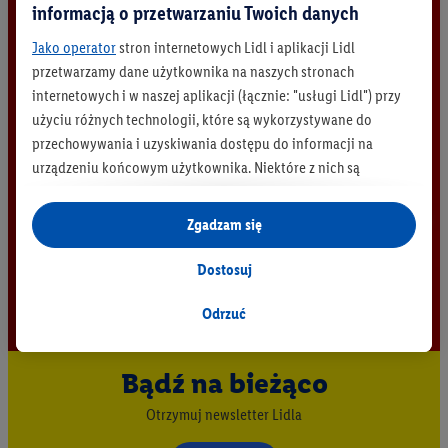
informacją o przetwarzaniu Twoich danych
Jako operator
stron internetowych Lidl i aplikacji Lidl
przetwarzamy dane użytkownika na naszych stronach
internetowych i w naszej aplikacji (łącznie: "usługi Lidl") przy
użyciu różnych technologii, które są wykorzystywane do
przechowywania i uzyskiwania dostępu do informacji na
urządzeniu końcowym użytkownika. Niektóre z nich są
technicznie niezbędne, natomiast pozostałe wykorzystywane
są za zgodą użytkownika - również przez partnerów (
w tym
Zgadzam się
jako odrębnych
administratorów lub współadministratorów
danych osobowych; w związku z IAB TCF łącznie
6
partnerów -
Dostosuj
w celu dopasowania ustawień do preferencji użytkownika,
generowania statystyk lub prezentowania
Odrzuć
spersonalizowanych reklam w ramach usług Lidl i poza nimi.
Przetwarzanie danych na potrzeby personalizacji reklam
Bądź na bieżąco
odbywa się w celu kontrolowania naszych własnych reklam i
umożliwienia podmiotom trzecim wyświetlania treści
Otrzymuj newsletter Lidla
marketingowych poza usługami Lidl za pośrednictwem