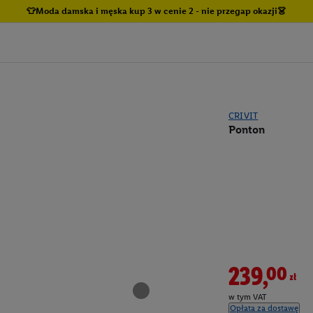
👕Moda damska i męska kup 3 w cenie 2 - nie przegap okazji👗
CRIVIT
Ponton
239,00zł
w tym VAT
Opłata za dostawę