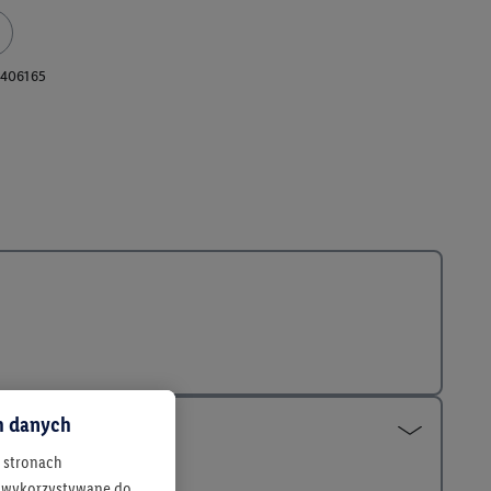
406165
ch danych
h stronach
 są wykorzystywane do