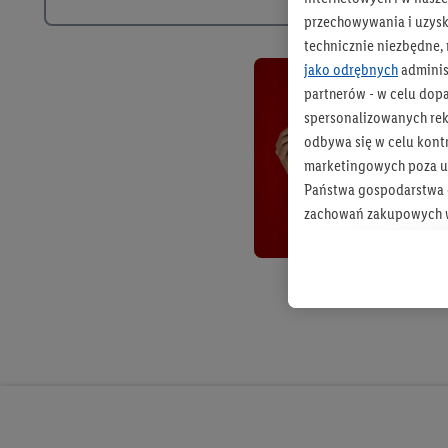
przechowywania i uzysk
technicznie niezbędne,
jako odrębnych
adminis
partnerów - w celu dop
spersonalizowanych rekl
odbywa się w celu kont
marketingowych poza u
Państwa gospodarstwa d
zachowań zakupowych w
zakupowych w usługach
statystyki kampanii re
Tworzenie spersonalizo
usług. Obejmuje to łącz
informacji z konta klien
urządzenia końcowe i u
końcowych w celu tworz
przetwarzanie odbywa s