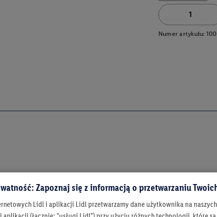
Numer artykułu:
100
watność: Zapoznaj się z informacją o przetwarzaniu Twoi
ernetowych Lidl i aplikacji Lidl przetwarzamy dane użytkownika na naszyc
 aplikacji (łącznie: "usługi Lidl") przy użyciu różnych technologii, które