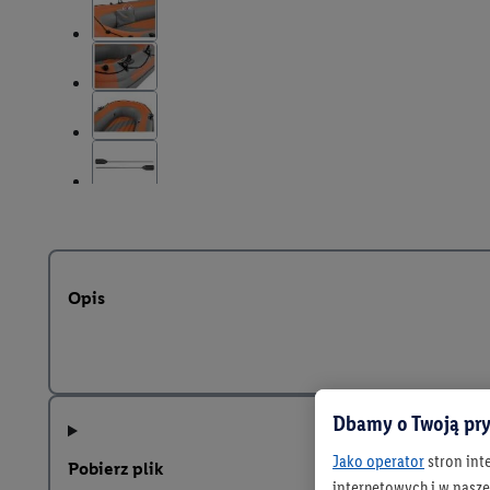
Opis
Dbamy o Twoją pry
Jako operator
stron int
Pobierz plik
internetowych i w naszej