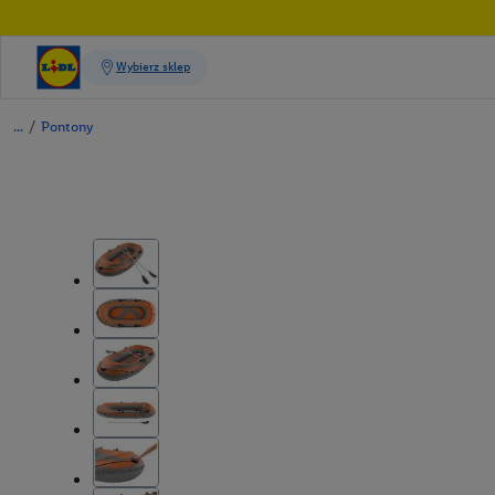
/
Pontony