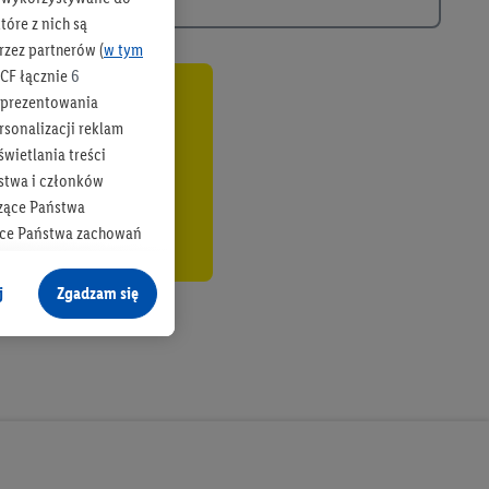
óre z nich są
rzez partnerów (
w tym
CF łącznie
6
b prezentowania
co
rsonalizacji reklam
wietlania treści
stwa i członków
zące Państwa
ące Państwa zachowań
y mógł on analizować
j
Zgadzam się
cane o dane z innych
ych w usługach Lidl,
), również przez różne
na urządzeniach
ci marketingowych,
up docelowych,