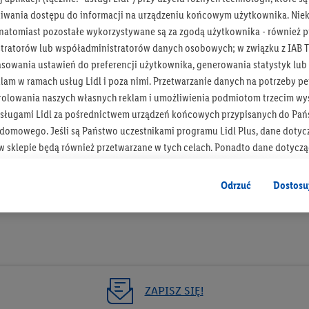
iwania dostępu do informacji na urządzeniu końcowym użytkownika. Niekt
 natomiast pozostałe wykorzystywane są za zgodą użytkownika - również p
tratorów lub współadministratorów danych osobowych; w związku z IAB T
asowania ustawień do preferencji użytkownika, generowania statystyk lu
Bądź na bieżą
am w ramach usług Lidl i poza nimi. Przetwarzanie danych na potrzeby pe
rolowania naszych własnych reklam i umożliwienia podmiotom trzecim wyś
Otrzymuj newsletter Lidla
sługami Lidl za pośrednictwem urządzeń końcowych przypisanych do Pań
omowego. Jeśli są Państwo uczestnikami programu Lidl Plus, dane dotyc
Zapisz się!
 sklepie będą również przetwarzane w tych celach. Ponadto dane dotycz
 Lidl zostaną udostępnione jednemu z wyżej wymienionych partnerów, ab
klamowych swoich klientów
jako niezależny administrator danych
.
Odrzuć
Dostosu
wanych reklam opiera się na generowaniu profili, które są również wzboga
enie danych (np. dotyczących korzystania z usług Lidl, zachowań zakupow
ta - np. wieku lub płci - a także dokładnych danych dotyczących lokalizacji
sługi Lidl, w tym przechowywanie lub uzyskiwanie dostępu do informacji 
enia grup docelowych (tzw. segmentów). W związku z personalizacją treś
ZAPISZ SIĘ!
ię również w celu pomiaru wydajności/skuteczności reklamy, badania gr