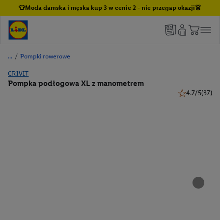
👕Moda damska i męska kup 3 w cenie 2 - nie przegap okazji👗
/
Pompki rowerowe
CRIVIT
Pompka podłogowa XL z manometrem
4.7/5
(37)
4.7 z 5 gwiazd