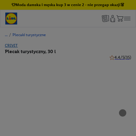
👕Moda damska i męska kup 3 w cenie 2 - nie przegap okazji👗
/
Plecaki turystyczne
CRIVIT
Plecak turystyczny, 30 l
4.4/5
(35)
4.4 z 5 gwiazd