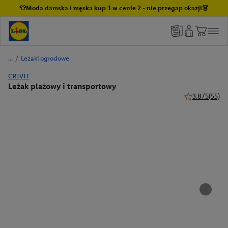
👕Moda damska i męska kup 3 w cenie 2 - nie przegap okazji👗
/
Leżaki ogrodowe
CRIVIT
Leżak plażowy i transportowy
3.8/5
(55)
3.8 z 5 gwiazd