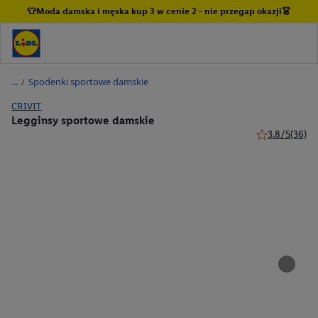
👕Moda damska i męska kup 3 w cenie 2 - nie przegap okazji👗
/
Spodenki sportowe damskie
CRIVIT
Legginsy sportowe damskie
3.8/5
(36)
3.8 z 5 gwiazd