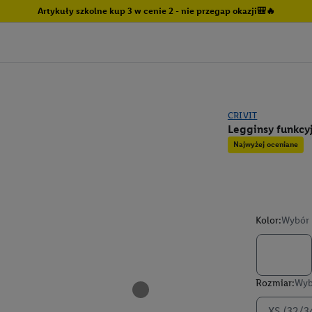
Artykuły szkolne kup 3 w cenie 2 - nie przegap okazji🎒🔥
CRIVIT
Legginsy funkcy
Najwyżej oceniane
Kolor:
Wybór 
Rozmiar:
Wyb
XS (32/3