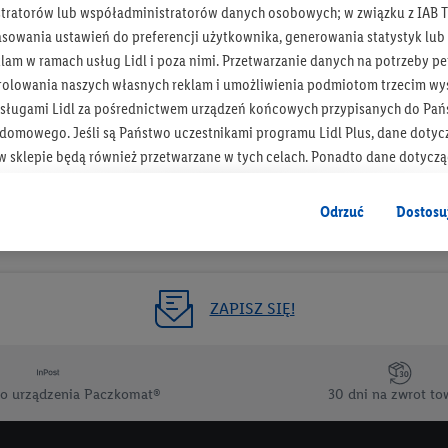
tratorów lub współadministratorów danych osobowych; w związku z IAB T
Otrzymuj newsletter Lidla
asowania ustawień do preferencji użytkownika, generowania statystyk lu
am w ramach usług Lidl i poza nimi. Przetwarzanie danych na potrzeby pe
rolowania naszych własnych reklam i umożliwienia podmiotom trzecim wyś
Zapisz się!
sługami Lidl za pośrednictwem urządzeń końcowych przypisanych do Pań
omowego. Jeśli są Państwo uczestnikami programu Lidl Plus, dane dotyc
 sklepie będą również przetwarzane w tych celach. Ponadto dane dotycz
 Lidl zostaną udostępnione jednemu z wyżej wymienionych partnerów, ab
klamowych swoich klientów
jako niezależny administrator danych
.
Odrzuć
Dostosu
wanych reklam opiera się na generowaniu profili, które są również wzboga
enie danych (np. dotyczących korzystania z usług Lidl, zachowań zakupow
ta - np. wieku lub płci - a także dokładnych danych dotyczących lokalizacji
ZAPISZ SIĘ!
sługi Lidl, w tym przechowywanie lub uzyskiwanie dostępu do informacji 
enia grup docelowych (tzw. segmentów). W związku z personalizacją treś
ię również w celu pomiaru wydajności/skuteczności reklamy, badania gr
o urządzenia Paczkomat®
30 dni na zwrot to
az zapewnienia bezpieczeństwa technicznego i optymalizacji wyświetlania
 zgodę w tym miejscu, a następnie utworzy konto Lidl Plus lub zaloguje się