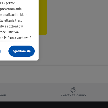
CF łącznie
6
b prezentowania
rsonalizacji reklam
wietlania treści
stwa i członków
zące Państwa
ące Państwa zachowań
y mógł on analizować
j
Zgadzam się
cane o dane z innych
ych w usługach Lidl,
), również przez różne
na urządzeniach
ci marketingowych,
up docelowych,
waru
Zwroty za darmo
 konkretnych treści.
 na istniejące konto