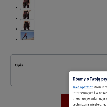
Opis
Dbamy o Twoją pry
Jako operator
stron int
internetowych i w naszej
przechowywania i uzysk
technicznie niezbędne,