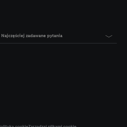
e z jednym z wyżej
), który możemy
aby rozpoznać
reklamy. W tym celu
y przetwarzać adres e-
Najczęściej zadawane pytania
 z technologii Utiq w
ego adresu IP. Jeśli
rzy użyciu adresu IP i
n zostanie
o z usług Lidl. W
w usługach
my. Zgodę na
 ochrony
danych Utiq
i do celów marketingu
ji można znaleźć w
olityka cookie
Zarządzaj plikami cookie