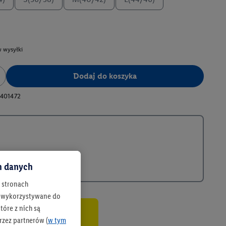
 wysyłki
Dodaj do koszyka
401472
ch danych
h stronach
 są wykorzystywane do
óre z nich są
rzez partnerów (
w tym
co