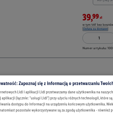
39,99zł
w tym VAT bez kosztów
Opłata za dostawę
Numer artykułu:
100
watność: Zapoznaj się z informacją o przetwarzaniu Twoi
ernetowych Lidl i aplikacji Lidl przetwarzamy dane użytkownika na naszyc
 aplikacji (łącznie: "usługi Lidl") przy użyciu różnych technologii, które
iwania dostępu do informacji na urządzeniu końcowym użytkownika. Niekt
 natomiast pozostałe wykorzystywane są za zgodą użytkownika - również p
Bądź na bieżą