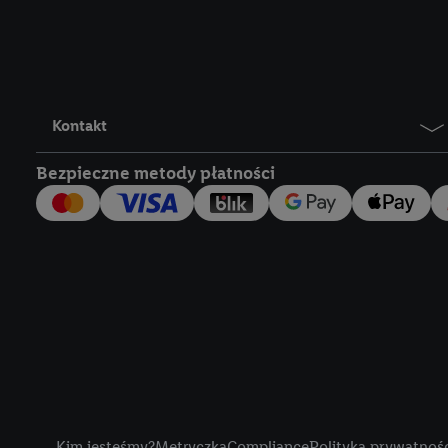
Lidl Plus, możemy równ
wymienionych partnerów
następnie wykorzystać 
użytkownika w usługach
my i jeden z innych pa
Kontakt
mail użytkownika w pos
Bezpieczne metody płatności
Użytkownik upoważnia r
usługach Lidl. Utiq naj
tak, Utiq udostępni adre
numeru referencyjnego 
wykorzystany do rozpozn
szczególności technol
obsługiwanych przez po
korzystanie z technol
("consenthub")
lub popr
cyfrowego" w opcjach ro
Title
polityce prywatności U
Kim jesteśmy?
Metryczka
Compliance
Polityka prywatnoś