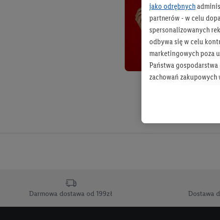
jako odrębnych
adminis
partnerów - w celu dop
spersonalizowanych rekl
odbywa się w celu kont
marketingowych poza u
Państwa gospodarstwa d
zachowań zakupowych w
zakupowych w usługach
statystyki kampanii re
Tworzenie spersonalizo
usług. Obejmuje to łącz
informacji z konta klien
urządzenia końcowe i u
końcowych w celu tworz
przetwarzanie odbywa s
Darmowa dostawa od 199zł
Dostawa d
opracowywania ofert or
Jeśli użytkownik wyrazi