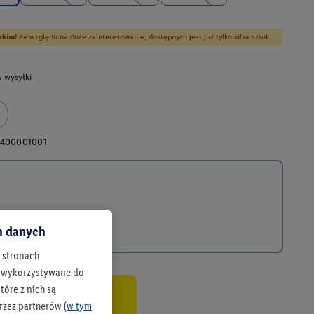
bkim!
Ze względu na duże zainteresowanie, dostępnych jest już tylko kilka sztuk.
 wysyłki
0400001001
ch danych
h stronach
 są wykorzystywane do
óre z nich są
rzez partnerów (
w tym
co