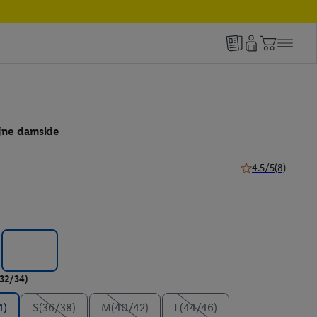
jne damskie
4.5/5
(8)
4.5 z 5 gwiazdek (
(32/34)
4)
S(36/38)
M(40/42)
L(44/46)