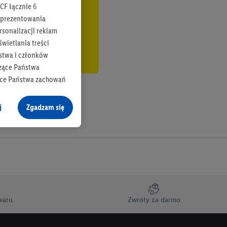
CF łącznie
6
b prezentowania
rsonalizacji reklam
wietlania treści
stwa i członków
zące Państwa
ące Państwa zachowań
y mógł on analizować
j
Zgadzam się
cane o dane z innych
ych w usługach Lidl,
), również przez różne
na urządzeniach
ci marketingowych,
up docelowych,
waru
Zwroty za darmo
 konkretnych treści.
 na istniejące konto