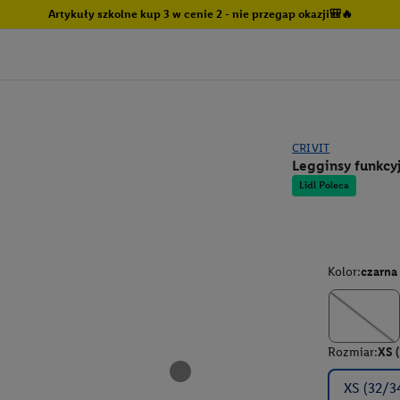
Artykuły szkolne kup 3 w cenie 2 - nie przegap okazji🎒🔥
CRIVIT
Legginsy funkcy
Lidl Poleca
Kolor:
czarna
Rozmiar:
XS 
XS (32/3