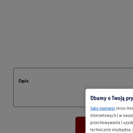
Opis
Dbamy o Twoją pry
Jako operator
stron int
internetowych i w naszej
przechowywania i uzysk
technicznie niezbędne,