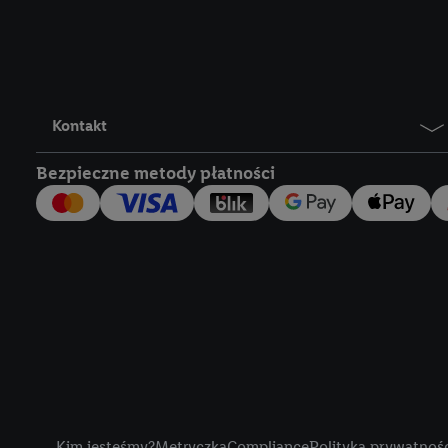
Lidl Plus, możemy równ
wymienionych partnerów
następnie wykorzystać 
użytkownika w usługach
my i jeden z innych pa
Kontakt
mail użytkownika w pos
Bezpieczne metody płatności
Użytkownik upoważnia r
usługach Lidl. Utiq naj
tak, Utiq udostępni adre
numeru referencyjnego 
wykorzystany do rozpozn
szczególności technol
obsługiwanych przez po
korzystanie z technol
("consenthub")
lub popr
cyfrowego" w opcjach ro
Title
polityce prywatności U
Kim jesteśmy?
Metryczka
Compliance
Polityka prywatnoś