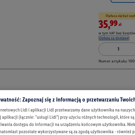
Opłaca się być szy
35,99zł
w tym VAT bez kosztów
Opłata za dostawę
Numer artykułu:
10
watność: Zapoznaj się z informacją o przetwarzaniu Twoi
ernetowych Lidl i aplikacji Lidl przetwarzamy dane użytkownika na naszyc
 aplikacji (łącznie: "usługi Lidl") przy użyciu różnych technologii, które
iwania dostępu do informacji na urządzeniu końcowym użytkownika. Niekt
 natomiast pozostałe wykorzystywane są za zgodą użytkownika - również p
Bądź na bieżą