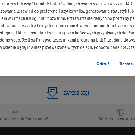
tratorów lub współadministratorów danych osobowych; w związku z IAB T
Otrzymuj newsletter Lidla
asowania ustawień do preferencji użytkownika, generowania statystyk lu
am w ramach usług Lidl i poza nimi. Przetwarzanie danych na potrzeby pe
rolowania naszych własnych reklam i umożliwienia podmiotom trzecim wyś
Zapisz się!
sługami Lidl za pośrednictwem urządzeń końcowych przypisanych do Pań
omowego. Jeśli są Państwo uczestnikami programu Lidl Plus, dane dotyc
 sklepie będą również przetwarzane w tych celach. Ponadto dane dotycz
 Lidl zostaną udostępnione jednemu z wyżej wymienionych partnerów, ab
klamowych swoich klientów
jako niezależny administrator danych
.
Odrzuć
Dostosu
wanych reklam opiera się na generowaniu profili, które są również wzboga
enie danych (np. dotyczących korzystania z usług Lidl, zachowań zakupow
ta - np. wieku lub płci - a także dokładnych danych dotyczących lokalizacji
ZAPISZ SIĘ!
sługi Lidl, w tym przechowywanie lub uzyskiwanie dostępu do informacji 
enia grup docelowych (tzw. segmentów). W związku z personalizacją treś
ię również w celu pomiaru wydajności/skuteczności reklamy, badania gr
o urządzenia Paczkomat®
30 dni na zwrot to
az zapewnienia bezpieczeństwa technicznego i optymalizacji wyświetlania
 zgodę w tym miejscu, a następnie utworzy konto Lidl Plus lub zaloguje się