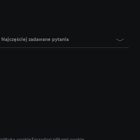
e z jednym z wyżej
), który możemy
aby rozpoznać
reklamy. W tym celu
y przetwarzać adres e-
Najczęściej zadawane pytania
 z technologii Utiq w
ego adresu IP. Jeśli
rzy użyciu adresu IP i
n zostanie
o z usług Lidl. W
w usługach
my. Zgodę na
 ochrony
danych Utiq
i do celów marketingu
ji można znaleźć w
olityka cookie
Zarządzaj plikami cookie