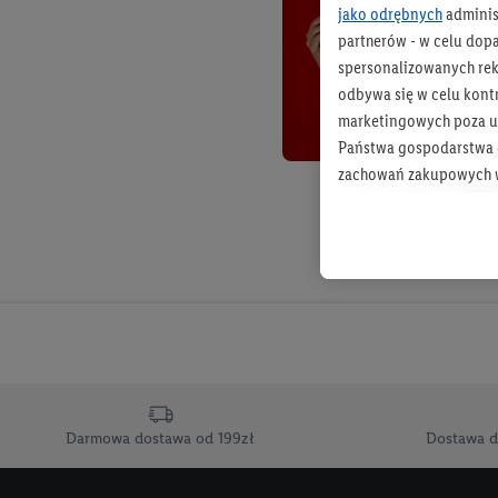
jako odrębnych
adminis
partnerów - w celu dop
spersonalizowanych rekl
odbywa się w celu kont
marketingowych poza u
Państwa gospodarstwa d
zachowań zakupowych w
zakupowych w usługach
statystyki kampanii re
Tworzenie spersonalizo
usług. Obejmuje to łącz
informacji z konta klien
urządzenia końcowe i u
końcowych w celu tworz
przetwarzanie odbywa s
Darmowa dostawa od 199zł
Dostawa d
opracowywania ofert or
Jeśli użytkownik wyrazi