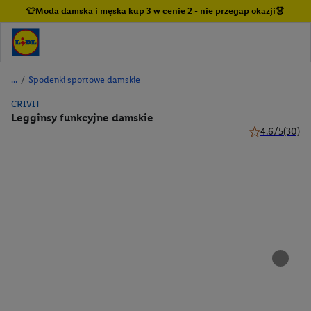
👕Moda damska i męska kup 3 w cenie 2 - nie przegap okazji👗
/
Spodenki sportowe damskie
CRIVIT
Legginsy funkcyjne damskie
4.6/5
(30)
4.6 z 5 gwiazd