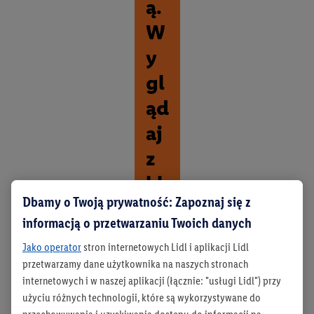
ą.
W
y
gl
ąd
aj
z
kl
Dbamy o Twoją prywatność: Zapoznaj się z
as
informacją o przetwarzaniu Twoich danych
ą.
Jako operator
stron internetowych Lidl i aplikacji Lidl
O
przetwarzamy dane użytkownika na naszych stronach
d
internetowych i w naszej aplikacji (łącznie: "usługi Lidl") przy
k
użyciu różnych technologii, które są wykorzystywane do
r