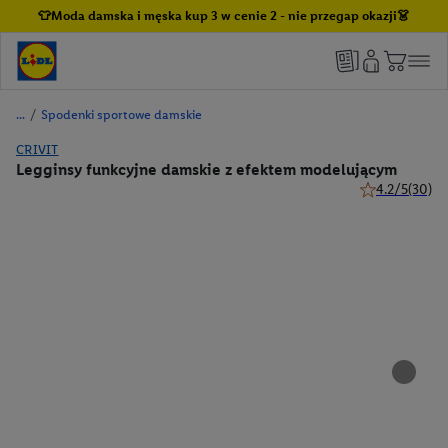
👕Moda damska i męska kup 3 w cenie 2 - nie przegap okazji👗
/
Spodenki sportowe damskie
CRIVIT
Legginsy funkcyjne damskie z efektem modelującym
4.2/5
(30)
4.2 z 5 gwiazd