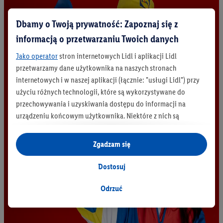
Dbamy o Twoją prywatność: Zapoznaj się z
informacją o przetwarzaniu Twoich danych
Jako operator
stron internetowych Lidl i aplikacji Lidl
przetwarzamy dane użytkownika na naszych stronach
internetowych i w naszej aplikacji (łącznie: "usługi Lidl") przy
użyciu różnych technologii, które są wykorzystywane do
przechowywania i uzyskiwania dostępu do informacji na
urządzeniu końcowym użytkownika. Niektóre z nich są
technicznie niezbędne, natomiast pozostałe wykorzystywane
są za zgodą użytkownika - również przez partnerów (
w tym
Zgadzam się
jako odrębnych
administratorów lub współadministratorów
danych osobowych; w związku z IAB TCF łącznie
6
partnerów -
Dostosuj
w celu dopasowania ustawień do preferencji użytkownika,
generowania statystyk lub prezentowania
Odrzuć
spersonalizowanych reklam w ramach usług Lidl i poza nimi.
Przetwarzanie danych na potrzeby personalizacji reklam