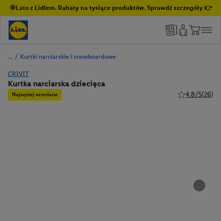
🌞Lato z Lidlem. Rabaty na tysiące produktów. Sprawdź szczegóły 👉
/
Kurtki narciarskie i snowboardowe
CRIVIT
Kurtka narciarska dziecięca
4.8/5
(26)
Najwyżej oceniane
4.8 z 5 gwiazd