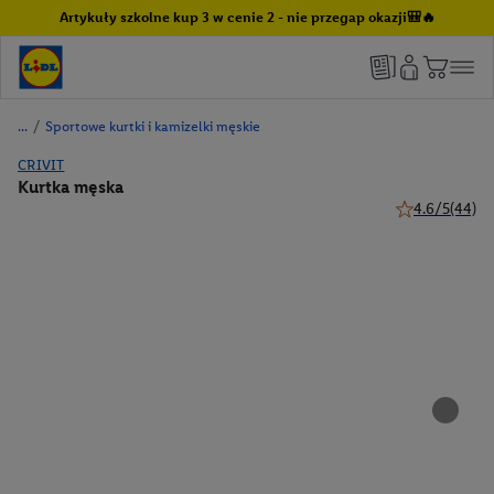
Artykuły szkolne kup 3 w cenie 2 - nie przegap okazji🎒🔥
/
Sportowe kurtki i kamizelki męskie
CRIVIT
Kurtka męska
4.6/5
(44)
4.6 z 5 gwiazd