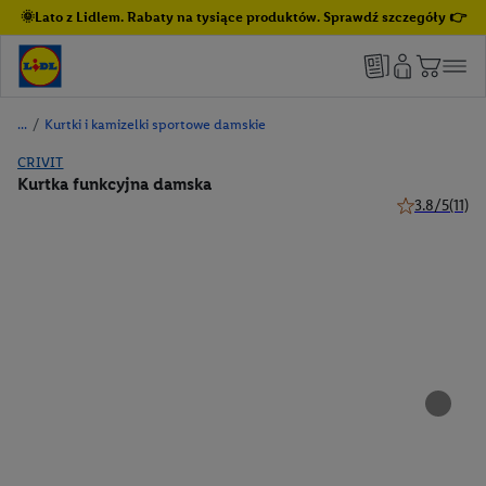
🌞Lato z Lidlem. Rabaty na tysiące produktów. Sprawdź szczegóły 👉
/
Kurtki i kamizelki sportowe damskie
CRIVIT
Kurtka funkcyjna damska
3.8/5
(11)
3.8 z 5 gwiazd