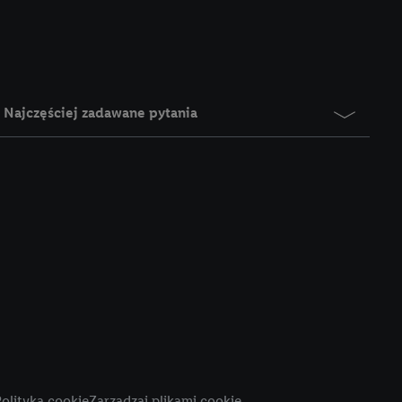
e z jednym z wyżej
), który możemy
aby rozpoznać
reklamy. W tym celu
y przetwarzać adres e-
Najczęściej zadawane pytania
 z technologii Utiq w
ego adresu IP. Jeśli
rzy użyciu adresu IP i
n zostanie
o z usług Lidl. W
w usługach
my. Zgodę na
 ochrony
danych Utiq
i do celów marketingu
ji można znaleźć w
olityka cookie
Zarządzaj plikami cookie