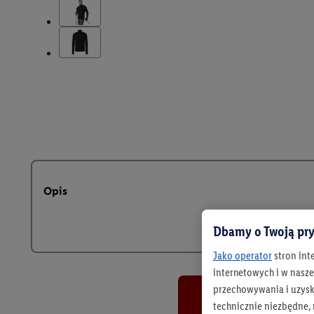
Opis
Dbamy o Twoją pry
Jako operator
stron int
internetowych i w naszej
przechowywania i uzysk
technicznie niezbędne,