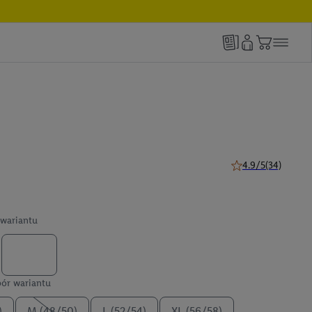
4.9/5
(34)
4.9 z 5 gwiazdek (3
wariantu
ór wariantu
)
M (48/50)
L (52/54)
XL (56/58)