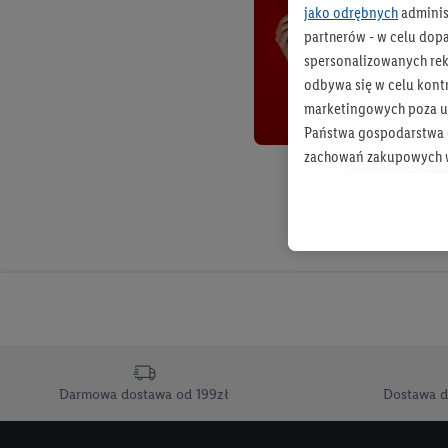
jako odrębnych
adminis
partnerów - w celu dop
spersonalizowanych rekl
odbywa się w celu kont
marketingowych poza u
Państwa gospodarstwa d
zachowań zakupowych w
zakupowych w usługach
statystyki kampanii re
Tworzenie spersonalizo
usług. Obejmuje to łącz
informacji z konta klien
urządzenia końcowe i u
końcowych w celu tworz
przetwarzanie odbywa s
Darmowa dostawa od 199zł
Dostawa d
opracowywania ofert or
Jeśli użytkownik wyrazi