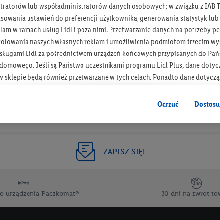
tratorów lub współadministratorów danych osobowych; w związku z IAB T
Otrzymuj newsletter Lidla
asowania ustawień do preferencji użytkownika, generowania statystyk lu
am w ramach usług Lidl i poza nimi. Przetwarzanie danych na potrzeby pe
rolowania naszych własnych reklam i umożliwienia podmiotom trzecim wyś
Zapisz się!
sługami Lidl za pośrednictwem urządzeń końcowych przypisanych do Pań
omowego. Jeśli są Państwo uczestnikami programu Lidl Plus, dane dotyc
 sklepie będą również przetwarzane w tych celach. Ponadto dane dotycz
 Lidl zostaną udostępnione jednemu z wyżej wymienionych partnerów, ab
klamowych swoich klientów
jako niezależny administrator danych
.
Odrzuć
Dostosu
wanych reklam opiera się na generowaniu profili, które są również wzboga
enie danych (np. dotyczących korzystania z usług Lidl, zachowań zakupow
ta - np. wieku lub płci - a także dokładnych danych dotyczących lokalizacji
ZAPISZ SIĘ!
sługi Lidl, w tym przechowywanie lub uzyskiwanie dostępu do informacji 
enia grup docelowych (tzw. segmentów). W związku z personalizacją treś
ię również w celu pomiaru wydajności/skuteczności reklamy, badania gr
o urządzenia Paczkomat®
30 dni na zwrot to
az zapewnienia bezpieczeństwa technicznego i optymalizacji wyświetlania
 zgodę w tym miejscu, a następnie utworzy konto Lidl Plus lub zaloguje się