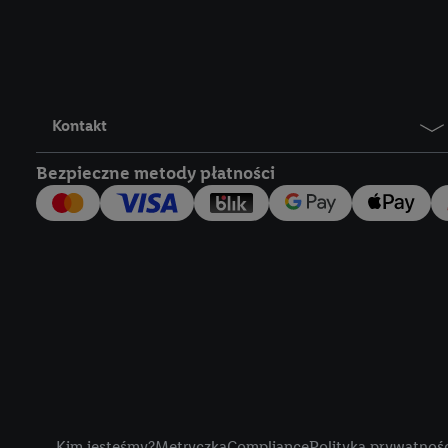
Lidl Plus, możemy równ
wymienionych partnerów
następnie wykorzystać 
użytkownika w usługach
my i jeden z innych pa
Kontakt
mail użytkownika w pos
Bezpieczne metody płatności
Użytkownik upoważnia r
usługach Lidl. Utiq naj
tak, Utiq udostępni adre
numeru referencyjnego 
wykorzystany do rozpozn
szczególności technol
obsługiwanych przez po
korzystanie z technol
("consenthub")
lub popr
cyfrowego" w opcjach ro
Title
polityce prywatności U
Kim jesteśmy?
Metryczka
Compliance
Polityka prywatnoś