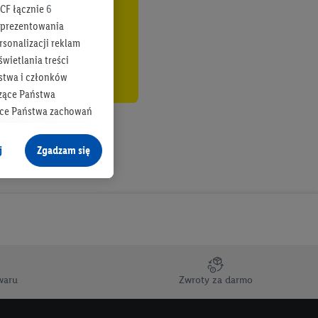
CF łącznie
6
b prezentowania
rsonalizacji reklam
wietlania treści
stwa i członków
zące Państwa
ące Państwa zachowań
y mógł on analizować
j
Zgadzam się
cane o dane z innych
ych w usługach Lidl,
), również przez różne
na urządzeniach
ci marketingowych,
up docelowych,
waru
Zwroty za darmo
 konkretnych treści.
 na istniejące konto