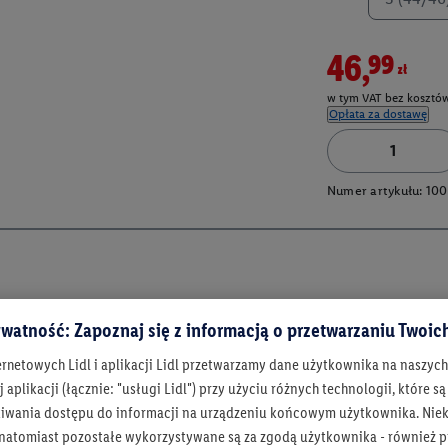
46,99zł
w tym VAT bez kosztów
Opłata za dostawę
Numer artykułu:
100
watność: Zapoznaj się z informacją o przetwarzaniu Twoi
ernetowych Lidl i aplikacji Lidl przetwarzamy dane użytkownika na naszyc
 aplikacji (łącznie: "usługi Lidl") przy użyciu różnych technologii, które
iwania dostępu do informacji na urządzeniu końcowym użytkownika. Niekt
 natomiast pozostałe wykorzystywane są za zgodą użytkownika - również p
Bądź na bieżą