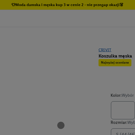
👕Moda damska i męska kup 3 w cenie 2 - nie przegap okazji👗
CRIVIT
Koszulka męska
Najwyżej oceniane
Kolor:
Wybór 
Rozmiar:
Wyb
S (44/46