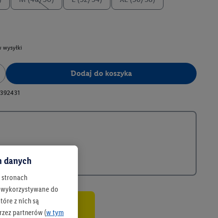
 wysyłki
Dodaj do koszyka
392431
ch danych
h stronach
 są wykorzystywane do
óre z nich są
rzez partnerów (
w tym
co