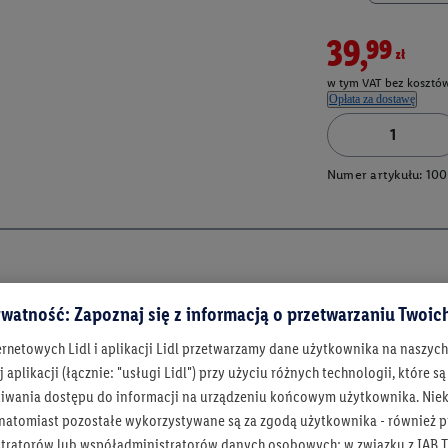
39,99zł
w tym VAT bez kosztów
Opłata za dostawę
Numer artykułu:
100
watność: Zapoznaj się z informacją o przetwarzaniu Twoi
ernetowych Lidl i aplikacji Lidl przetwarzamy dane użytkownika na naszyc
 aplikacji (łącznie: "usługi Lidl") przy użyciu różnych technologii, które
iwania dostępu do informacji na urządzeniu końcowym użytkownika. Niekt
 natomiast pozostałe wykorzystywane są za zgodą użytkownika - również p
Bądź na bieżą
tratorów lub współadministratorów danych osobowych; w związku z IAB T