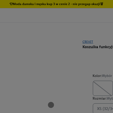
👕Moda damska i męska kup 3 w cenie 2 - nie przegap okazji👗
CRIVIT
Koszulka funkcy
Kolor:
Wybór 
Rozmiar:
Wyb
XS (32/3