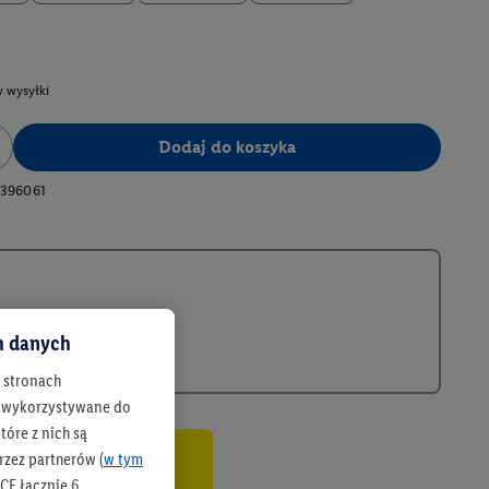
 wysyłki
Dodaj do koszyka
396061
ch danych
h stronach
 są wykorzystywane do
óre z nich są
rzez partnerów (
w tym
co
CF łącznie
6