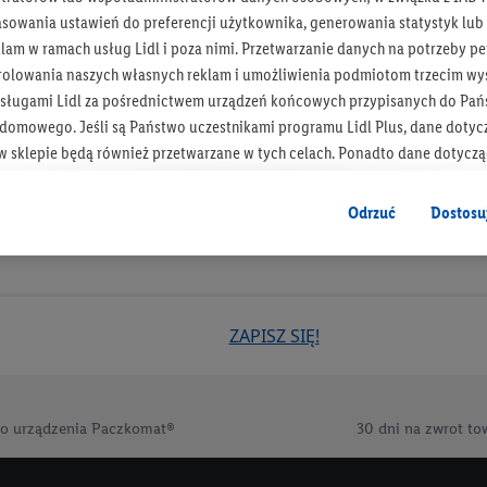
asowania ustawień do preferencji użytkownika, generowania statystyk lu
Otrzymuj newsletter Lidla
am w ramach usług Lidl i poza nimi. Przetwarzanie danych na potrzeby pe
rolowania naszych własnych reklam i umożliwienia podmiotom trzecim wyś
Zapisz się!
sługami Lidl za pośrednictwem urządzeń końcowych przypisanych do Pań
omowego. Jeśli są Państwo uczestnikami programu Lidl Plus, dane dotyc
 sklepie będą również przetwarzane w tych celach. Ponadto dane dotycz
 Lidl zostaną udostępnione jednemu z wyżej wymienionych partnerów, ab
klamowych swoich klientów
jako niezależny administrator danych
.
Odrzuć
Dostosu
wanych reklam opiera się na generowaniu profili, które są również wzboga
enie danych (np. dotyczących korzystania z usług Lidl, zachowań zakupow
ta - np. wieku lub płci - a także dokładnych danych dotyczących lokalizacji
ZAPISZ SIĘ!
sługi Lidl, w tym przechowywanie lub uzyskiwanie dostępu do informacji 
enia grup docelowych (tzw. segmentów). W związku z personalizacją treś
ię również w celu pomiaru wydajności/skuteczności reklamy, badania gr
az zapewnienia bezpieczeństwa technicznego i optymalizacji wyświetlania
o urządzenia Paczkomat®
30 dni na zwrot to
 zgodę w tym miejscu, a następnie utworzy konto Lidl Plus lub zaloguje się