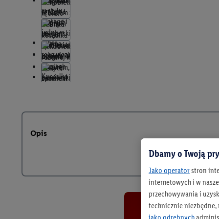
Opis
Dbamy o Twoją pry
Jako operator
stron int
internetowych i w naszej
przechowywania i uzysk
technicznie niezbędne,
jako odrębnych
adminis