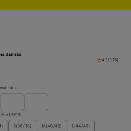
jna damska
4.5/5
(78)
4.5 z 5 gwiazdek (7
wariantu
ór wariantu
4)
S(36/38)
M(40/42)
L(44/46)