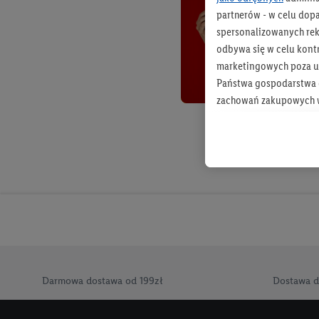
partnerów - w celu dop
spersonalizowanych rekl
odbywa się w celu kont
marketingowych poza u
Państwa gospodarstwa d
zachowań zakupowych w
zakupowych w usługach
statystyki kampanii re
Tworzenie spersonalizo
usług. Obejmuje to łącz
informacji z konta klien
urządzenia końcowe i u
końcowych w celu tworz
przetwarzanie odbywa s
opracowywania ofert or
Darmowa dostawa od 199zł
Dostawa d
Jeśli użytkownik wyrazi