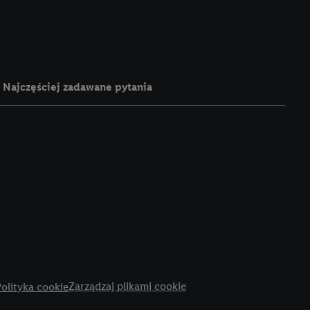
e z jednym z wyżej
), który możemy
aby rozpoznać
reklamy. W tym celu
y przetwarzać adres e-
Najczęściej zadawane pytania
 z technologii Utiq w
ego adresu IP. Jeśli
rzy użyciu adresu IP i
n zostanie
o z usług Lidl. W
w usługach
my. Zgodę na
 ochrony
danych Utiq
i do celów marketingu
ji można znaleźć w
Zarządzaj plikami cookie
olityka cookie