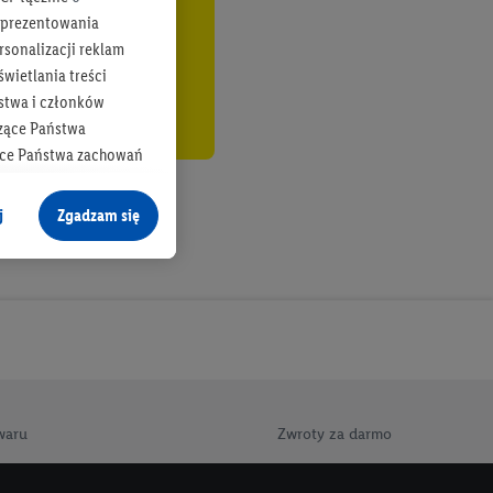
b prezentowania
rsonalizacji reklam
wietlania treści
stwa i członków
zące Państwa
ące Państwa zachowań
y mógł on analizować
j
Zgadzam się
cane o dane z innych
ych w usługach Lidl,
), również przez różne
na urządzeniach
ci marketingowych,
up docelowych,
 konkretnych treści.
waru
Zwroty za darmo
 na istniejące konto