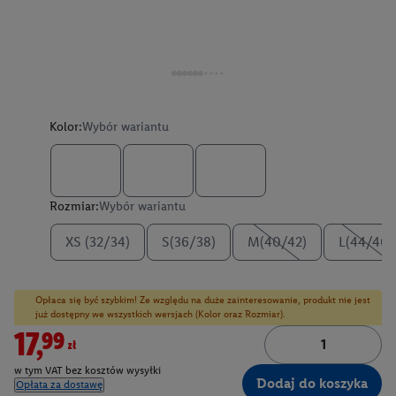
Kolor:
Wybór wariantu
Rozmiar:
Wybór wariantu
XS (32/34)
S(36/38)
M(40/42)
L(44/46)
Opłaca się być szybkim! Ze względu na duże zainteresowanie, produkt nie jest
już dostępny we wszystkich wersjach (Kolor oraz Rozmiar).
17,99zł
w tym VAT bez kosztów wysyłki
Dodaj do koszyka
Opłata za dostawę