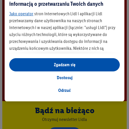
informacją o przetwarzaniu Twoich danych
Jako operator
stron internetowych Lidl i aplikacji Lidl
przetwarzamy dane użytkownika na naszych stronach
internetowych i w naszej aplikacji (łącznie: "usługi Lidl") przy
użyciu różnych technologii, które są wykorzystywane do
przechowywania i uzyskiwania dostępu do informacji na
urządzeniu końcowym użytkownika. Niektóre z nich są
technicznie niezbędne, natomiast pozostałe wykorzystywane
są za zgodą użytkownika - również przez partnerów (
w tym
Zgadzam się
jako odrębnych
administratorów lub współadministratorów
danych osobowych; w związku z IAB TCF łącznie
6
partnerów -
Dostosuj
w celu dopasowania ustawień do preferencji użytkownika,
generowania statystyk lub prezentowania
Odrzuć
spersonalizowanych reklam w ramach usług Lidl i poza nimi.
Przetwarzanie danych na potrzeby personalizacji reklam
Bądź na bieżąco
odbywa się w celu kontrolowania naszych własnych reklam i
umożliwienia podmiotom trzecim wyświetlania treści
Otrzymuj newsletter Lidla
marketingowych poza usługami Lidl za pośrednictwem