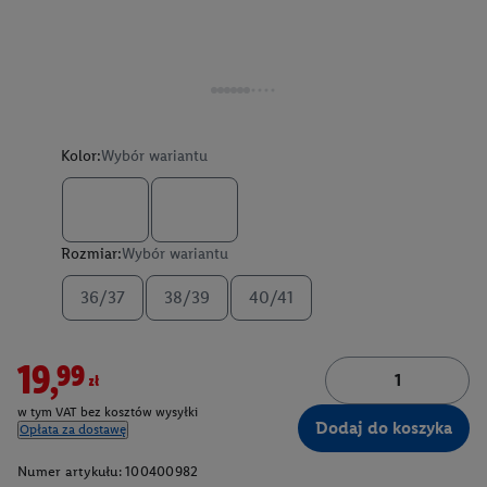
Kolor:
Wybór wariantu
Rozmiar:
Wybór wariantu
36/37
38/39
40/41
19,99zł
w tym VAT bez kosztów wysyłki
Dodaj do koszyka
Opłata za dostawę
Numer artykułu:
100400982