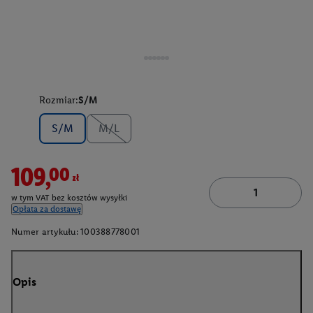
Rozmiar:
S/M
S/M
M/L
109,00zł
w tym VAT bez kosztów wysyłki
Opłata za dostawę
Numer artykułu:
100388778001
Opis