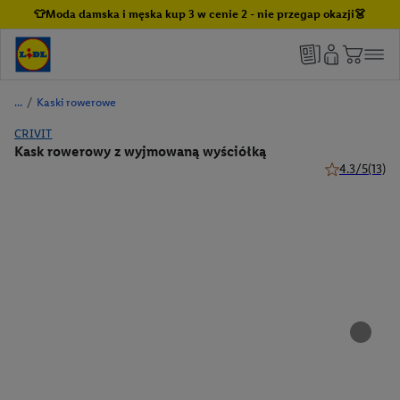
👕Moda damska i męska kup 3 w cenie 2 - nie przegap okazji👗
/
Kaski rowerowe
CRIVIT
Kask rowerowy z wyjmowaną wyściółką
4.3/5
(13)
4.3 z 5 gwiazd