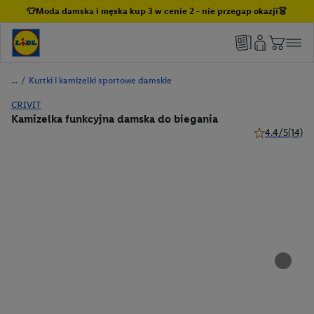
👕Moda damska i męska kup 3 w cenie 2 - nie przegap okazji👗
/
Kurtki i kamizelki sportowe damskie
CRIVIT
Kamizelka funkcyjna damska do biegania
4.4/5
(14)
4.4 z 5 gwiazd