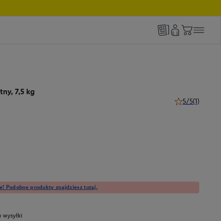
ny, 7,5 kg
5/5
(1)
5 z 5 gwiazdek 
e! Podobne produkty znajdziesz tutaj.
 wysyłki