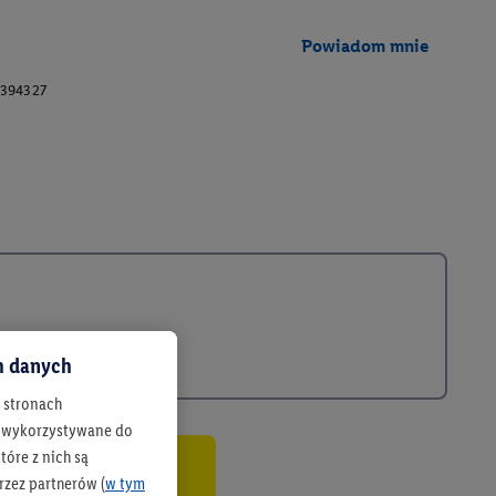
Powiadom mnie
394327
ch danych
h stronach
 są wykorzystywane do
óre z nich są
rzez partnerów (
w tym
co