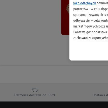
jako odrębnych
adminis
partnerów - w celu dop
spersonalizowanych rekl
odbywa się w celu kont
marketingowych poza u
Państwa gospodarstwa d
zachowań zakupowych w
zakupowych w usługach
statystyki kampanii re
Tworzenie spersonalizo
usług. Obejmuje to łącz
informacji z konta klien
urządzenia końcowe i u
końcowych w celu tworz
przetwarzanie odbywa s
Darmowa dostawa od 199zł
Dostawa d
opracowywania ofert or
Jeśli użytkownik wyrazi