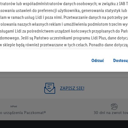
tratorów lub współadministratorów danych osobowych; w związku z IAB T
Otrzymuj newsletter Lidla
asowania ustawień do preferencji użytkownika, generowania statystyk lu
am w ramach usług Lidl i poza nimi. Przetwarzanie danych na potrzeby pe
rolowania naszych własnych reklam i umożliwienia podmiotom trzecim wyś
Zapisz się!
sługami Lidl za pośrednictwem urządzeń końcowych przypisanych do Pań
omowego. Jeśli są Państwo uczestnikami programu Lidl Plus, dane dotyc
 sklepie będą również przetwarzane w tych celach. Ponadto dane dotycz
 Lidl zostaną udostępnione jednemu z wyżej wymienionych partnerów, ab
klamowych swoich klientów
jako niezależny administrator danych
.
Odrzuć
Dostosu
wanych reklam opiera się na generowaniu profili, które są również wzboga
enie danych (np. dotyczących korzystania z usług Lidl, zachowań zakupow
ta - np. wieku lub płci - a także dokładnych danych dotyczących lokalizacji
ZAPISZ SIĘ!
sługi Lidl, w tym przechowywanie lub uzyskiwanie dostępu do informacji 
enia grup docelowych (tzw. segmentów). W związku z personalizacją treś
ię również w celu pomiaru wydajności/skuteczności reklamy, badania gr
o urządzenia Paczkomat®
30 dni na zwrot to
az zapewnienia bezpieczeństwa technicznego i optymalizacji wyświetlania
 zgodę w tym miejscu, a następnie utworzy konto Lidl Plus lub zaloguje się