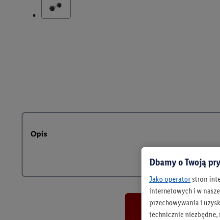
Opis
Dbamy o Twoją pry
Jako operator
stron int
internetowych i w naszej
przechowywania i uzysk
technicznie niezbędne,