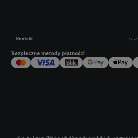
Lidl Plus, możemy równ
wymienionych partnerów
następnie wykorzystać 
użytkownika w usługach
my i jeden z innych pa
Kontakt
mail użytkownika w pos
Bezpieczne metody płatności
Użytkownik upoważnia r
usługach Lidl. Utiq naj
tak, Utiq udostępni adre
numeru referencyjnego 
wykorzystany do rozpozn
szczególności technol
obsługiwanych przez po
korzystanie z technol
("consenthub")
lub popr
cyfrowego" w opcjach ro
Title
polityce prywatności U
Kim jesteśmy?
Metryczka
Compliance
Polityka prywatnoś