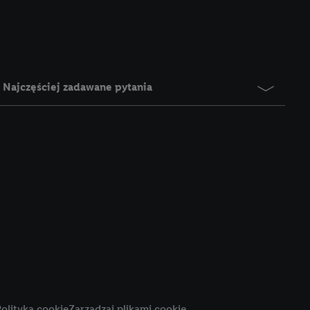
e z jednym z wyżej
), który możemy
aby rozpoznać
reklamy. W tym celu
y przetwarzać adres e-
Najczęściej zadawane pytania
 z technologii Utiq w
ego adresu IP. Jeśli
rzy użyciu adresu IP i
n zostanie
o z usług Lidl. W
w usługach
my. Zgodę na
 ochrony
danych Utiq
i do celów marketingu
ji można znaleźć w
olityka cookie
Zarządzaj plikami cookie