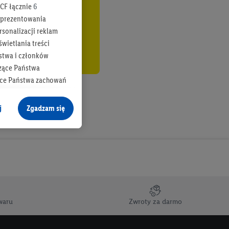
CF łącznie
6
b prezentowania
rsonalizacji reklam
wietlania treści
stwa i członków
zące Państwa
ące Państwa zachowań
y mógł on analizować
j
Zgadzam się
cane o dane z innych
ych w usługach Lidl,
), również przez różne
na urządzeniach
ci marketingowych,
up docelowych,
waru
Zwroty za darmo
 konkretnych treści.
 na istniejące konto