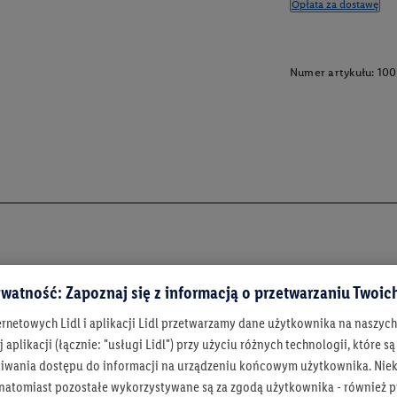
Opłata za dostawę
Numer artykułu:
100
watność: Zapoznaj się z informacją o przetwarzaniu Twoi
ernetowych Lidl i aplikacji Lidl przetwarzamy dane użytkownika na naszyc
 aplikacji (łącznie: "usługi Lidl") przy użyciu różnych technologii, które
iwania dostępu do informacji na urządzeniu końcowym użytkownika. Niekt
 natomiast pozostałe wykorzystywane są za zgodą użytkownika - również p
Bądź na bieżą