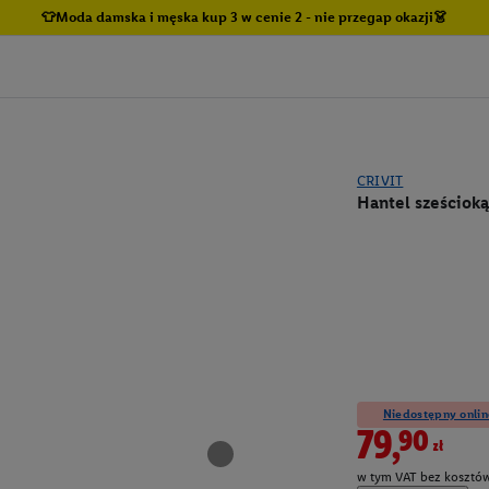
👕Moda damska i męska kup 3 w cenie 2 - nie przegap okazji👗
CRIVIT
Hantel sześciokąt
Niedostępny onlin
79,90zł
w tym VAT bez kosztów