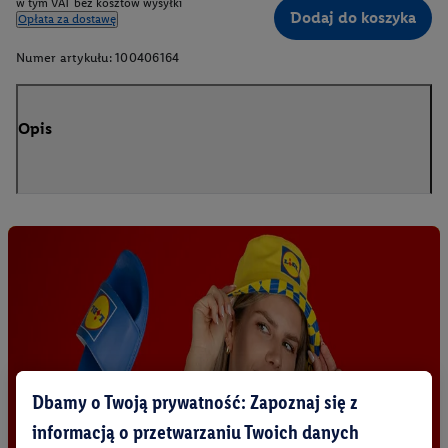
w tym VAT bez kosztów wysyłki
Dodaj do koszyka
Opłata za dostawę
Numer artykułu:
100406164
Opis
Dbamy o Twoją prywatność: Zapoznaj się z
informacją o przetwarzaniu Twoich danych