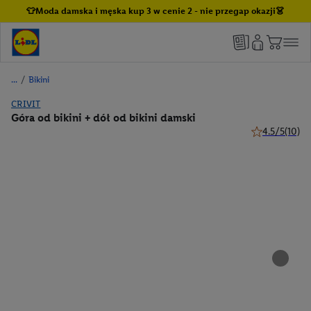
👕Moda damska i męska kup 3 w cenie 2 - nie przegap okazji👗
/
Bikini
CRIVIT
Góra od bikini + dół od bikini damski
4.5/5
(10)
4.5 z 5 gwiazd