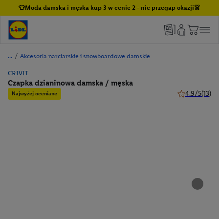
👕Moda damska i męska kup 3 w cenie 2 - nie przegap okazji👗
/
Akcesoria narciarskie i snowboardowe damskie
CRIVIT
Czapka dzianinowa damska / męska
4.9/5
(13)
Najwyżej oceniane
4.9 z 5 gwiazd