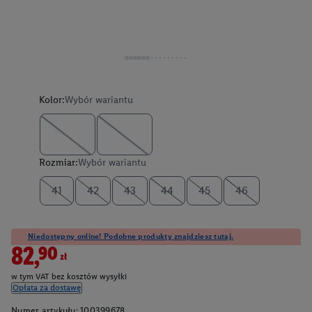
Kolor:
Wybór wariantu
Rozmiar:
Wybór wariantu
41
42
43
44
45
46
Niedostępny online! Podobne produkty znajdziesz tutaj.
82,90zł
w tym VAT bez kosztów wysyłki
Opłata za dostawę
Numer artykułu:
100399678